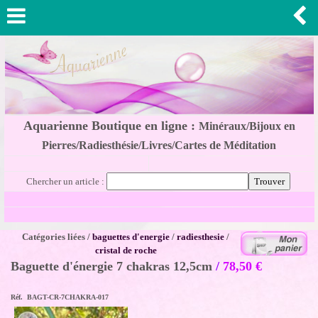
Aquarienne Boutique en ligne :
Minéraux/Bijoux en
Pierres/Radiesthésie/Livres/Cartes de Méditation
Chercher un article :
Catégories liées /
baguettes d'energie
/
radiesthesie
/
cristal de roche
Baguette d'énergie 7 chakras 12,5cm
/
78,50
€
Réf. BAGT-CR-7CHAKRA-017