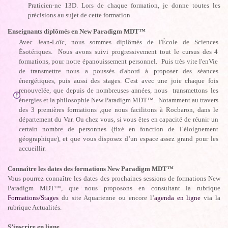
Praticien-ne 13D. Lors de chaque formation, je donne toutes les
précisions au sujet de cette formation.
Enseignants diplômés en New Paradigm MDT™
Avec Jean-Loïc, nous sommes diplômés de l'École de Sciences
Ésotériques. Nous avons suivi progressivement tout le cursus des 4
formations, pour notre épanouissement personnel. Puis très vite l'enVie
de transmettre nous a poussés d'abord à proposer des séances
énergétiques, puis aussi des stages. C'est avec une joie chaque fois
renouvelée, que depuis de nombreuses années, nous transmettons les
énergies et la philosophie New Paradigm MDT™. Notamment au travers
des 3 premières formations ,que nous facilitons à Rocbaron, dans le
département du Var. Ou chez vous, si vous êtes en capacité de réunir un
certain nombre de personnes (fixé en fonction de l’éloignement
géographique), et que vous disposez d’un espace assez grand pour les
accueillir.
Connaître les dates des formations New Paradigm MDT™
Vous pourrez connaître les dates des prochaines sessions de formations New
Paradigm MDT™, que nous proposons en consultant la rubrique
Formations/Stages
du site Aquarienne ou encore l’
agenda en ligne
via la
rubrique Actualités.
S’inscrire en ligne