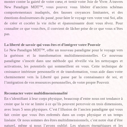
monter contre la gaieté de votre cœur, et ternir votre Joie de Vivre. A travers
New Paradigm MDT™, vous pouvez vous libérer d’anciens schémas
comportementaux inadaptés, des fausses croyances limitantes, et des
émotions douloureuses du passé, pour faire le voyage vers votre vrai Soi, afin
de créer et cocréer la vie riche et épanouissante dont vous rêvez. Pour
connaître ce que vous êtes, il convient de lâcher prise de ce que vous n’êtes
pas.
La liberté de savoir qui vous êtes et d’intégrer votre Pouvoir
Le New Paradigm MDT™, offre un nouveau paradigme pour le voyage vers
la guérison et la transformation multidimensionnelles. Ce nouveau
paradigme s’inscrit dans une méthode qui réveille via les nettoyages et
activations, les potentiels qui sommeillent en vous. Cette technique de
croissance intérieure personnelle et de transformation, vous aide dans votre
cheminement vers la Liberté qui passe par la connaissance de soi, et
l’intégration de vos ressources personnelles, de votre propre Pouvoir.
Recontacter votre multidimensionnalité
En s’identifiant à leur corps physique, beaucoup d’entre nous ont tendance à
croire que la vie se limite à ce qu’ils peuvent percevoir en trois dimensions,
avec leurs 5 sens physiques. C’est l’illusion de l’ancien paradigme qui vous
fait croire que vous êtes enfermés dans un corps physique et un temps
linéaire. Or nous sommes des êtres multidimensionnels, c’est notre état d’être
naturel, même si nous l’avons oublié. Les séances énergétiques et les