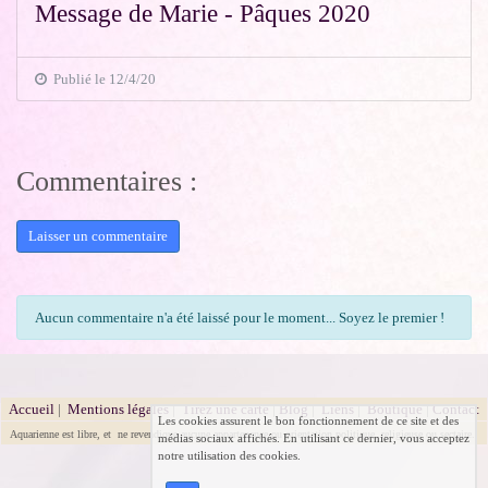
Message de Marie - Pâques 2020
Publié le 12/4/20
Commentaires :
Laisser un commentaire
Aucun commentaire n'a été laissé pour le moment... Soyez le premier !
Accueil
|
Mentions légales
|
Tirez une carte
|
Blog
|
Liens
|
Boutique
|
Contact
Les cookies assurent le bon fonctionnement de ce site et des
Aquarienne est libre, et ne revendique aucune appartenance ou orientation politique, religieuse ou sectaire.
médias sociaux affichés. En utilisant ce dernier, vous acceptez
notre utilisation des cookies.