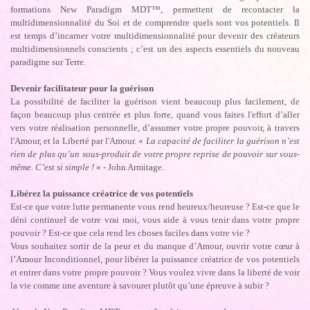
formations New Paradigm MDT™, permettent de recontacter la
multidimensionnalité du Soi et de comprendre quels sont vos potentiels. Il
est temps d’incarner votre multidimensionnalité pour devenir des créateurs
multidimensionnels conscients ; c’est un des aspects essentiels du nouveau
paradigme sur Terre.
Devenir facilitateur pour la guérison
La possibilité de faciliter la guérison vient beaucoup plus facilement, de
façon beaucoup plus centrée et plus forte, quand vous faites l'effort d’aller
vers votre réalisation personnelle, d’assumer votre propre pouvoir, à travers
l'Amour, et la Liberté par l'Amour. «
La capacité de faciliter la guérison n’est
rien de plus qu’un sous-produit de votre propre reprise de pouvoir sur vous-
même. C’est si simple !
» - John Armitage.
Libérez la puissance créatrice de vos potentiels
Est-ce que votre lutte permanente vous rend heureux/heureuse ? Est-ce que le
déni continuel de votre vrai moi, vous aide à vous tenir dans votre propre
pouvoir ? Est-ce que cela rend les choses faciles dans votre vie ?
Vous souhaitez sortir de la peur et du manque d’Amour, ouvrir votre cœur à
l’Amour Inconditionnel, pour libérer la puissance créatrice de vos potentiels
et entrer dans votre propre pouvoir ? Vous voulez vivre dans la liberté de voir
la vie comme une aventure à savourer plutôt qu’une épreuve à subir ?