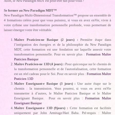
Alors, le New Paradigm MDT est peut-être fait pour vous !
Se former au New Paradigm MDT™
New Paradigm Multi-Dimensional Transformation™ propose un ensemble de
4 formations créées pour que vous puissiez, si vous en avez enVie, vivre à
votre rythme une transformation personnelle profonde, vous permettant de
laisser émerger votre être véritable.
Maître Praticien-ne Basique (2 jours) :
Première étape dans
l’intégration des énergies et de la philosophie du New Paradigm
MDT, cette formation est une fondation sur laquelle asseoir votre
transformation personnelle. Pour en savoir plus :
Formation Maître
Praticien Basique
Maître Praticien-ne 13D (4 jours) :
Pour quiconque sur le chemin de
la transformation personnelle et de l'autoréalisation, cette formation
est un réel cadeau pour le Soi. Pour en savoir plus :
Formation Maître
Praticien 13D
Maître Enseignant-e Basique (3 jours) :
Une autre étape sur le
chemin : la transmission. Vous pourrez, si vous en avez enVie
transmettre à d’autres, le Maître Praticien Basique et le Maître
Enseignant Basique. Pour en savoir plus :
Formation Maître
Enseignant Basique
Maître Enseignant-e 13D (9jours) :
Cette formation est facilitée
uniquement par John Armitage/Hari Baba. Pré-requis : Maître