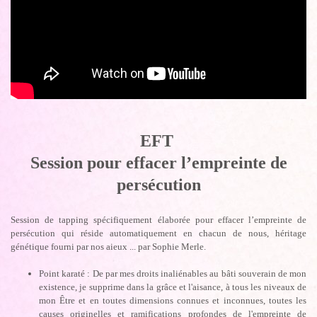
EFT
Session pour effacer l’empreinte de
persécution
Session de tapping spécifiquement élaborée pour effacer l’empreinte de
persécution qui réside automatiquement en chacun de nous, héritage
génétique fourni par nos aieux ... par Sophie Merle.
Point karaté : De par mes droits inaliénables au bâti souverain de mon
existence, je supprime dans la grâce et l'aisance, à tous les niveaux de
mon Être et en toutes dimensions connues et inconnues, toutes les
causes originelles et ramifications profondes de l'empreinte de