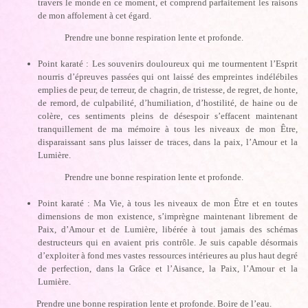
travers le monde en ce moment, et comprend parfaitement les raisons
de mon affolement à cet égard.
Prendre une bonne respiration lente et profonde.
Point karaté : Les souvenirs douloureux qui me tourmentent l’Esprit
nourris d’épreuves passées qui ont laissé des empreintes indélébiles
emplies de peur, de terreur, de chagrin, de tristesse, de regret, de honte,
de remord, de culpabilité, d’humiliation, d’hostilité, de haine ou de
colère, ces sentiments pleins de désespoir s’effacent maintenant
tranquillement de ma mémoire à tous les niveaux de mon Être,
disparaissant sans plus laisser de traces, dans la paix, l’Amour et la
Lumière.
Prendre une bonne respiration lente et profonde.
Point karaté : Ma Vie, à tous les niveaux de mon Être et en toutes
dimensions de mon existence, s’imprègne maintenant librement de
Paix, d’Amour et de Lumière, libérée à tout jamais des schémas
destructeurs qui en avaient pris contrôle. Je suis capable désormais
d’exploiter à fond mes vastes ressources intérieures au plus haut degré
de perfection, dans la Grâce et l’Aisance, la Paix, l’Amour et la
Lumière.
Prendre une bonne respiration lente et profonde. Boire de l’eau.