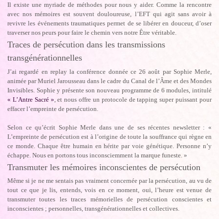
Il existe une myriade de méthodes pour nous y aider. Comme la rencontre
avec nos mémoires est souvent douloureuse, l’EFT qui agit sans avoir à
revivre les événements traumatiques permet de se libérer en douceur, d’oser
traverser nos peurs pour faire le chemin vers notre Être véritable.
Traces de persécution dans les transmissions
transgénérationnelles
J’ai regardé en replay la conférence donnée ce 26 août par Sophie Merle,
animée par Muriel Jarousseau dans le cadre du Canal de l’Âme et des Mondes
Invisibles. Sophie y présente son nouveau programme de 6 modules, intitulé
« L’Antre Sacré »
, et nous offre un protocole de tapping super puissant pour
effacer l’empreinte de persécution.
Selon ce qu’écrit Sophie Merle dans une de ses récentes newsletter : «
L’empreinte de persécution est à l’origine de toute la souffrance qui règne en
ce monde. Chaque être humain en hérite par voie génétique. Personne n’y
échappe. Nous en portons tous inconsciemment la marque funeste. »
Transmuter les mémoires inconscientes de persécution
Même si je ne me sentais pas vraiment concernée par la persécution, au vu de
tout ce que je lis, entends, vois en ce moment, oui, l’heure est venue de
transmuter toutes les traces mémorielles de persécution conscientes et
inconscientes ; personnelles, transgénérationnelles et collectives.