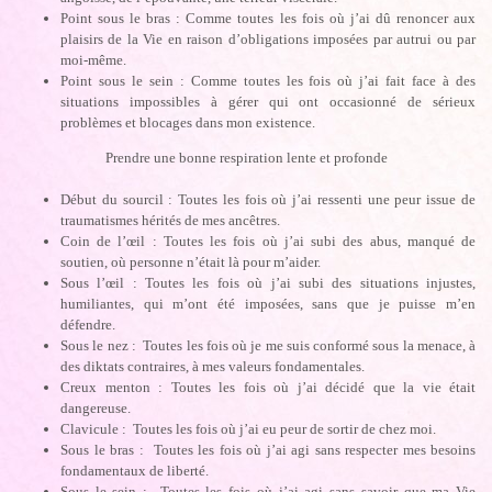
Point sous le bras : Comme toutes les fois où j’ai dû renoncer aux
plaisirs de la Vie en raison d’obligations imposées par autrui ou par
moi-même.
Point sous le sein : Comme toutes les fois où j’ai fait face à des
situations impossibles à gérer qui ont occasionné de sérieux
problèmes et blocages dans mon existence.
Prendre une bonne respiration lente et profonde
Début du sourcil : Toutes les fois où j’ai ressenti une peur issue de
traumatismes hérités de mes ancêtres.
Coin de l’œil : Toutes les fois où j’ai subi des abus, manqué de
soutien, où personne n’était là pour m’aider.
Sous l’œil : Toutes les fois où j’ai subi des situations injustes,
humiliantes, qui m’ont été imposées, sans que je puisse m’en
défendre.
Sous le nez : Toutes les fois où je me suis conformé sous la menace, à
des diktats contraires, à mes valeurs fondamentales.
Creux menton : Toutes les fois où j’ai décidé que la vie était
dangereuse.
Clavicule : Toutes les fois où j’ai eu peur de sortir de chez moi.
Sous le bras : Toutes les fois où j’ai agi sans respecter mes besoins
fondamentaux de liberté.
Sous le sein : Toutes les fois où j’ai agi sans savoir que ma Vie