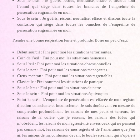
Sous le bras : Je guéris, résous, neutralise, efface et dissous tout
l’ennui qui siège dans toutes les branches de l’empreinte de
persécution engrammée en moi.
Sous le sein : Je guéris, résous, neutralise, efface et dissous toute la
confusion qui siège dans toutes les branches de l’empreinte de
persécution engrammée en moi.
Prendre une bonne respiration lente et profonde. Boire un peu d’eau.
Début sourcil : Fini pour moi les situations terrorisantes.
Coin de l’œil : Fini pour moi les situations haineuses.
Sous l’œil : Fini pour moi les situations obsessionnelles.
Sous le nez : Fini pour moi les situations menaçantes.
Creux menton : Fini pour moi les situations regrettables.
Clavicule : Fini pour moi les situations de panique.
Sous le bras : Fini pour moi les situations de perte.
Sous le sein : Fini pour moi les situations équivoques.
Point karaté : L’empreinte de persécution est effacée de mon registre
d’action consciente et inconsciente. Je suis dorénavant en mesure de
comprendre profondément les raisons de mes peurs et terreurs, les
raisons de la colère que je ressens, les raisons des idées qui
m’obsèdent, les raisons de mon agressivité envers ceux qui ne pensent
pas comme moi, les raisons de mes regrets et de l’amertume que j’en
ai, les raisons de ma confusion devant le bouleversement qui s’opère à