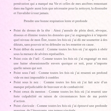
persécution qui a marqué ma Vie et celles de mes ancêtres remontant
dans ma lignée aussi loin que nécessaire pour la nettoyer, la dissoudre
et l'invalider à tout jamais.
Prendre une bonne respiration lente et profonde
Point du dessus de la tête : Ainsi j’annule de plein droit, révoque,
dissous et élimine toutes les données que j’ai engrangées à n’importe
quel niveau de mon Être, toutes les fois où j’ai dû me soumettre à des
diktats, sans pouvoir m’en défendre ou les remettre en cause.
Point début du sourcil : Comme toutes les fois où j’ai appris à obéir
sous la menace de sévères représailles.
Point coin de l’œil : Comme toutes les fois où j’ai engrangé en moi
une haine obsessionnelle envers quoique ce soit, pour n’importe
quelle raison qui soit.
Point sous l’œil : Comme toutes les fois où j’ai ressenti un profond
vide en moi impossible à combler.
Point sous le nez : Comme toutes les fois où j’ai fait acte d’un
manque préjudiciable de bravoure et de combativité.
Point creux du menton : Comme toutes les fois où j’ai ressenti une
forte culpabilité en raison de circonstances hors de ma portée
d’action.
Point clavicule : Comme toutes les fois où j’ai éprouvé une profonde
angoisse, de l’épouvante, une terreur viscérale.