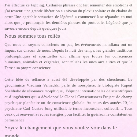
J’ai effectué ce tapping. Certaines phrases ont fait remonter des émotions et
j’ai ressenti une grande libération au niveau du plexus solaire et du chakra du
cœur. Une agréable sensation de légèreté a commencé à se répandre en moi
alors que je prononçais les dernières phrases du protocole. Légèreté que je
savoure encore depuis quelques jours.
Nous sommes tous reliés
Que nous en soyons conscients ou pas, les événements mondiaux ont un
impact sur chacun de nous. Depuis la nuit des temps, les grandes traditions
philosophiques et spirituelles ont affirmé que toutes les consciences
humaines, animales et végétales, sont reliées les unes aux autres et que la
Terre a sa propre conscience.
Cette idée de reliance a aussi été développée par des chercheurs. Le
géochimiste Vladimir Vernadski parle de noosphère, le biologiste Rupert
Sheldrake de résonance morphique, l’équipe internationales de scientifiques
et d’ingénieurs qui a développé le Global Consciousness Project de champ
psychique planétaire ou de conscience globale. Au cours des années 20, le
psychiatre Carl Gustav Jung utilisait le terme inconscient collectif…. Tous
ceux qui oeuvrent avec les énergies pour faciliter la guérison le constatent en
permanence.
Soyez le changement que vous voulez voir dans le
monde