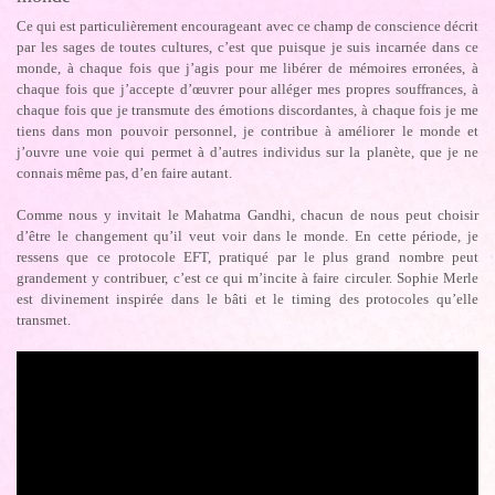
Ce qui est particulièrement encourageant avec ce champ de conscience décrit
par les sages de toutes cultures, c’est que puisque je suis incarnée dans ce
monde, à chaque fois que j’agis pour me libérer de mémoires erronées, à
chaque fois que j’accepte d’œuvrer pour alléger mes propres souffrances, à
chaque fois que je transmute des émotions discordantes, à chaque fois je me
tiens dans mon pouvoir personnel, je contribue à améliorer le monde et
j’ouvre une voie qui permet à d’autres individus sur la planète, que je ne
connais même pas, d’en faire autant.
Comme nous y invitait le Mahatma Gandhi, chacun de nous peut choisir
d’être le changement qu’il veut voir dans le monde. En cette période, je
ressens que ce protocole EFT, pratiqué par le plus grand nombre peut
grandement y contribuer, c’est ce qui m’incite à faire circuler. Sophie Merle
est divinement inspirée dans le bâti et le timing des protocoles qu’elle
transmet.