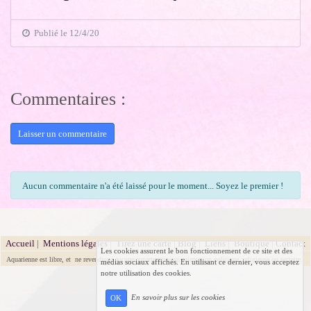
Publié le 12/4/20
Commentaires :
Laisser un commentaire
Aucun commentaire n'a été laissé pour le moment... Soyez le premier !
Accueil
|
Mentions légales
|
Tirez une carte
|
Blog
|
Liens
|
Boutique
|
Contact
Les cookies assurent le bon fonctionnement de ce site et des
Aquarienne est libre, et ne revendique aucune appartenance ou orientation politique, religieuse ou sectaire.
médias sociaux affichés. En utilisant ce dernier, vous acceptez
notre utilisation des cookies.
En savoir plus sur les cookies
OK