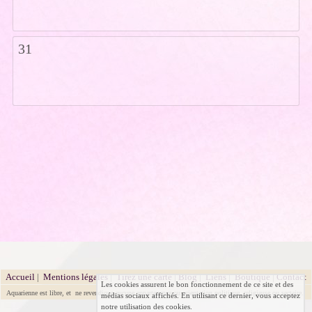
31
Accueil
|
Mentions légales
|
Tirez une carte
|
Blog
|
Liens
|
Boutique
|
Contact
Les cookies assurent le bon fonctionnement de ce site et des
Aquarienne est libre, et ne revendique aucune appartenance ou orientation politique, religieuse ou sectaire.
médias sociaux affichés. En utilisant ce dernier, vous acceptez
notre utilisation des cookies.