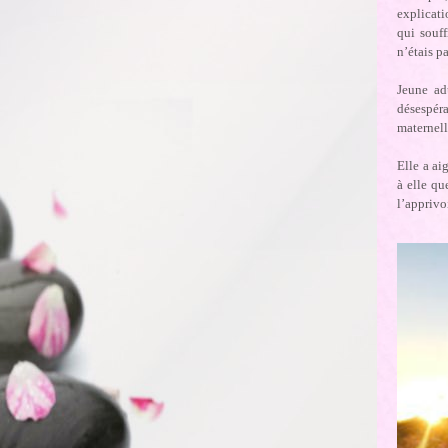
explicati
qui souff
n’étais p
Jeune ad
désespéra
materne
Elle a ai
à elle qu
l’apprivo