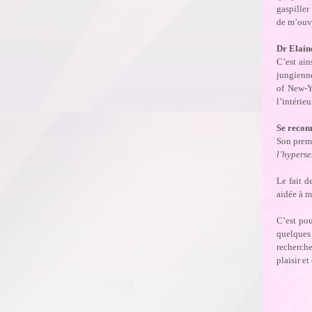
gaspiller
de m’ouvr
Dr Elain
C’est ain
jungienne
of New-Yo
l’intérie
Se recon
Son premi
l’hyperse
Le fait d
aidée à m
C’est pou
quelques 
recherche
plaisir et