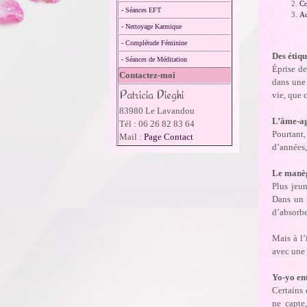
Co
- Séances EFT
Ac
- Nettoyage Karmique
- Complétude Féminine
Des étiqu
- Séances de Méditation
Éprise de
Contactez-moi
dans une 
Patricia Dieghi
vie, que 
83980 Le Lavandou
L’âme-ag
Tél : 06 26 82 83 64
Pourtant,
Mail :
Page Contact
d’années,
Le manèg
Plus jeun
Dans un m
d’absorbe
Mais à l’
avec une 
Yo-yo ent
Certains 
ne capte