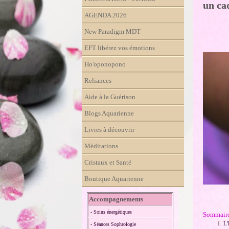
un ca
AGENDA 2026
New Paradigm MDT
EFT libérez vos émotions
Ho'oponopono
Reliances
Aide à la Guérison
Blogs Aquarienne
Livres à découvrir
Méditations
Cristaux et Santé
Boutique Aquarienne
Accompagnements
- Soins énergétiques
Sommaire
L'
- Séances Sophrologie