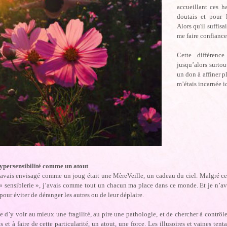
accueillant ces h
doutais et pour l
Alors qu'il suffisa
me faire confiance
Cette différence
jusqu’alors surto
un don à affiner pl
m’étais incarnée ic
hypersensibilité comme un atout
’avais envisagé comme un joug était une MèreVeille, un cadeau du ciel. Malgré c
« sensiblerie », j’avais comme tout un chacun ma place dans ce monde. Et je n’ava
pour éviter de déranger les autres ou de leur déplaire.
e d’y voir au mieux une fragilité, au pire une pathologie, et de chercher à contrôler
is et à faire de cette particularité, un atout, une force. Les illusoires et vaines te