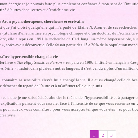
 mon énergie et je pouvais faire plus amplement confiance à mon sens de l’intuiti
ir à d’autres découvertes et d’enrichir ma vie.
e Aron psychothérapeute, chercheuse et écrivaine
si que j’ai croisé quelqu’une qui m’a parlé de Elaine N. Aron et de ses recherches 
 (titulaire d’une maîtrise en psychologie clinique et d’un doctorat du Pacifica Grad
rk, elle a repris en 1991 la recherche de Carl Jung, lui-même hypersensible, sur 
ur », après avoir découvert qu’elle faisait partie des 15 à 20% de la population mond
naître hypersensible change la vie
er livre «
The Higly Sensitive Person »
est paru en 1996. Intitulé en français
« Ces 
nsibilité
», traduit dans plusieurs autres langues, il s’est vendu à plus d’un million
e connaître sa sensibilité élevée lui a changé la vie. Il a aussi changé celle de be
e détacher du regard de l’autre et à m’affirmer telle que je suis.
r cela que je me suis décidée aborder le thème de l’hypersensibilité et à partager 
explications puissent vous rassurer face à l’intensité de ce que vous ressentez en 
s pour mieux vous connaître ; pour vous accepter tel que vous êtes ; et pour trou
 créativité.
1
2
3