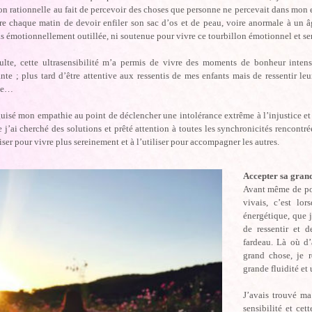
on rationnelle au fait de percevoir des choses que personne ne percevait dans mon 
re chaque matin de devoir enfiler son sac d’os et de peau, voire anormale à un âg
as émotionnellement outillée, ni soutenue pour vivre ce tourbillon émotionnel et se
ulte, cette ultrasensibilité m’a permis de vivre des moments de bonheur inte
nte ; plus tard d’être attentive aux ressentis de mes enfants mais de ressentir leu
lle…
guisé mon empathie au point de déclencher une intolérance extrême à l’injustice et 
e j’ai cherché des solutions et prêté attention à toutes les synchronicités rencont
iser pour vivre plus sereinement et à l’utiliser pour accompagner les autres.
Accepter sa grand
Avant même de pou
vivais, c’est lo
énergétique, que 
de ressentir et 
fardeau. Là où d’
grand chose, je r
grande fluidité et 
J’avais trouvé ma
sensibilité et cet