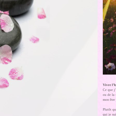
Vivre l’
Ce que j
ou de la 
mon être 
Plutôt qu
qui je su