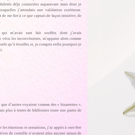
abiletés déjà contactées auparavant mais dont je
esquelles j’attendais une validation extérieure.
it de me fier à ce que captais de façon intuitive, de
.
 qui m’avait tant fait souffrir, dont j’avais
ut vécu les inconvénients, m’apparut alors comme
utôt qu’à étouffer, et, je compris enfin pourquoi je
i.
e que d’autres voyaient comme des
« bizarreries »,
is plus à tenter de bâillonner toute une partie de
 les émotions et sensations, j’ai appris à oser être
ntatives de contrôle n’avaient plus aucune raison de