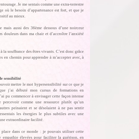
entourage. Je me sentais comme une extra-terrestre
e où le besoin d’appartenance est fort, et que je
nsitif au mieux.
nse mais aussi des 36ème dessous d’une noirceur
rs douleurs dans ma chair et d’accroître l’anxiété
à la souffrance des êtres vivants. C’est donc grâce
rées en chemin pour apprendre à m’accepter avec, à
e sensibilité
voir mettre le mot hypersensibilité sur ce que je
rsque j’ai débuté mon cursus de formations en
j’ai pu commencer à envisager cette façon intense
de percevoir comme une ressource plutôt qu’un
autres peinaient et se désolaient à ne pas sentir
essentais les énergies le plus subtiles avec une
une extraordinaire facilité.
 place dans ce monde : je pouvais utiliser cette
te empathie élevées pour faciliter la guérison, en