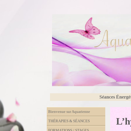
Séances Énergé
Bienvenue sur Aquarienne
L’h
THÉRAPIES & SÉANCES
FORMATIONS / STAGES