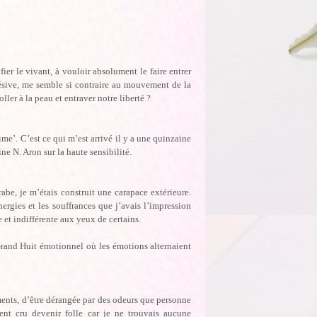
fier le vivant, à vouloir absolument le faire entrer
hésive, me semble si contraire au mouvement de la
er à la peau et entraver notre liberté ?
me’. C’est ce qui m’est arrivé il y a une quinzaine
 N. Aron sur la haute sensibilité.
be, je m’étais construit une carapace extérieure.
rgies et les souffrances que j’avais l’impression
e et indifférente aux yeux de certains.
 Grand Huit émotionnel où les émotions alternaient
ments, d’être dérangée par des odeurs que personne
ent cru devenir folle car je ne trouvais aucune