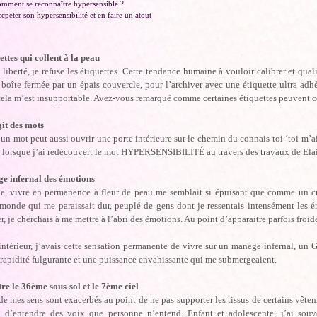
mment se reconnaître hypersensible ?
cpeter son hypersensibilité et en faire un atout
ettes qui collent à la peau
 liberté, je refuse les étiquettes. Cette tendance humaine à vouloir calibrer et quali
boîte fermée par un épais couvercle, pour l’archiver avec une étiquette ultra ad
cela m’est insupportable. Avez-vous remarqué comme certaines étiquettes peuvent coll
it des mots
 un mot peut aussi ouvrir une porte intérieure sur le chemin du connais-toi ‘toi-m’ai
 lorsque j’ai redécouvert le mot HYPERSENSIBILITÉ au travers des travaux de Elaine
e infernal des émotions
e, vivre en permanence à fleur de peau me semblait si épuisant que comme un cra
onde qui me paraissait dur, peuplé de gens dont je ressentais intensément les éne
r, je cherchais à me mettre à l’abri des émotions. Au point d’apparaitre parfois froid
intérieur, j’avais cette sensation permanente de vivre sur un manège infernal, un
rapidité fulgurante et une puissance envahissante qui me submergeaient.
re le 36ème sous-sol et le 7ème ciel
de mes sens sont exacerbés au point de ne pas supporter les tissus de certains vête
, d’entendre des voix que personne n’entend. Enfant et adolescente, j’ai souv