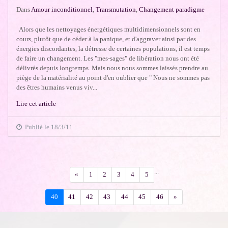
Dans
Amour inconditionnel
,
Transmutation
,
Changement paradigme
Alors que les nettoyages énergétiques multidimensionnels sont en
cours, plutôt que de céder à la panique, et d'aggraver ainsi par des
énergies discordantes, la détresse de certaines populations, il est temps
de faire un changement. Les "mes-sages" de libération nous ont été
délivrés depuis longtemps. Mais nous nous sommes laissés prendre au
piège de la matérialité au point d'en oublier que " Nous ne sommes pas
des êtres humains venus viv...
Lire cet article
Publié le 18/3/11
...
Précédent
«
1
2
3
4
5
Suivant
40
41
42
43
44
45
46
»