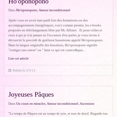
Ho'oponopono
Dans
Ho'oponopono
,
Amour inconditionnel
Après vous en avoir tant parlé lors des formations ou des
accompagnements énergétiques, voici comme promis, les e-books
proposés en téléchargement libre par Mc Allister. Et pour celles et
ceux à qui je n'ai jamais eu l'occasion d'en parler, je vous invite à
découvrir le procédé de guérison hawaïenne appelé Ho'oponopono.
Dans la langue originelle des hawaïens, Ho'oponopono signifie
"corriger une erreur" ou " faire ce qui est correct&quo...
Lire cet article
Publié le 3/5/11
Joyeuses Pâques
Dans
Un cours en miracles
,
Amour inconditionnel
,
Ascension
"Le temps de Pâques est un temps de joie, et non de deuil. Regarde ton