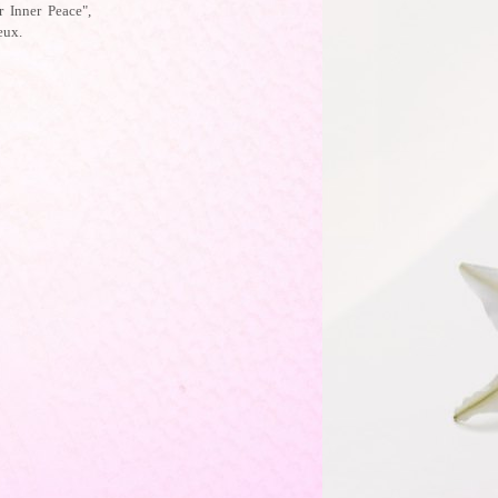
r Inner Peace",
eux.