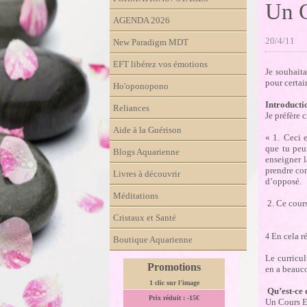
Un C
AGENDA 2026
20/4/11
New Paradigm MDT
EFT libérez vos émotions
Je souhaita
pour certai
Ho'oponopono
Introduct
Reliances
Je préfère 
Aide à la Guérison
« 1. Ceci e
que tu peu
Blogs Aquarienne
enseigner l
prendre con
Livres à découvrir
d’opposé.
Méditations
2. Ce cours
Cristaux et Santé
En cela ré
4
Boutique Aquarienne
Le curricu
Promotions
en a beauco
1 clic sur l'image
Qu’est-ce 
Prix réduit : -15€
Un Cours En