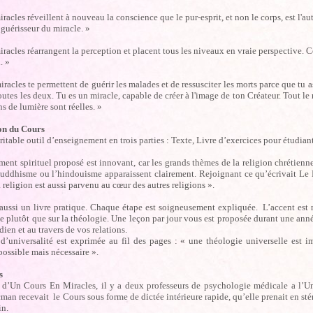
iracles réveillent à nouveau la conscience que le pur-esprit, et non le corps, est l'au
guérisseur du miracle. »
iracles réarrangent la perception et placent tous les niveaux en vraie perspective. 
. »
iracles te permettent de guérir les malades et de ressusciter les morts parce que tu 
toutes les deux. Tu es un miracle, capable de créer à l'image de ton Créateur. Tout le
ns de lumière sont réelles. »
on du Cours
ritable outil d’enseignement en trois parties : Texte, Livre d’exercices pour étudia
ent spirituel proposé est innovant, car les grands thèmes de la religion chrétienne
uddhisme ou l’hindouisme apparaissent clairement. Rejoignant ce qu’écrivait Le
religion est aussi parvenu au cœur des autres religions ».
aussi un livre pratique. Chaque étape est soigneusement expliquée. L’accent est mi
e plutôt que sur la théologie. Une leçon par jour vous est proposée durant une ann
dien et au travers de vos relations.
 d’universalité est exprimée au fil des pages : « une théologie universelle est 
ossible mais nécessaire ».
rs
e d’Un Cours En Miracles, il y a deux professeurs de psychologie médicale a l’
an recevait le Cours sous forme de dictée intérieure rapide, qu’elle prenait en sté
in.