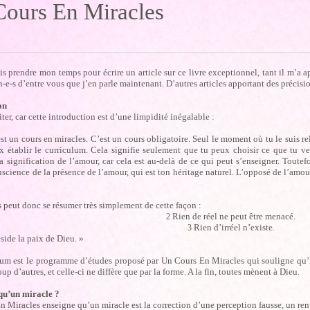
ours En Miracles
is prendre mon temps pour écrire un article sur ce livre exceptionnel, tant il m’a a
n-e-s d’entre vous que j’en parle maintenant. D’autres articles apportant des précis
ion
citer, car cette introduction est d’une limpidité inégalable :
st un cours en miracles. C’est un cours obligatoire. Seul le moment où tu le suis re
x établir le curriculum. Cela signifie seulement que tu peux choisir ce que tu 
a signification de l’amour, car cela est au-delà de ce qui peut s’enseigner. Toutef
science de la présence de l’amour, qui est ton héritage naturel. L’opposé de l’amour
 peut donc se résumer très simplement de cette façon :
Rien de réel ne peut être menacé.
2
Rien d’irréel n’existe.
3
side la paix de Dieu. »
lum est le programme d’études proposé par Un Cours En Miracles qui souligne qu’il
up d’autres, et celle-ci ne diffère que par la forme. A la fin, toutes mènent à Dieu.
qu’un miracle ?
 Miracles enseigne qu’un miracle est la correction d’une perception fausse, un re