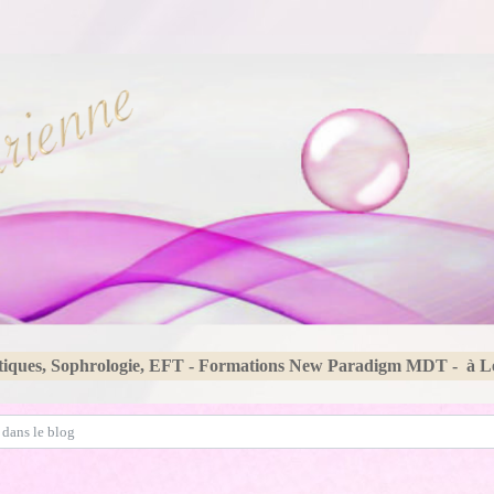
tiques, Sophrologie, EFT - Formations New Paradigm MDT - à 