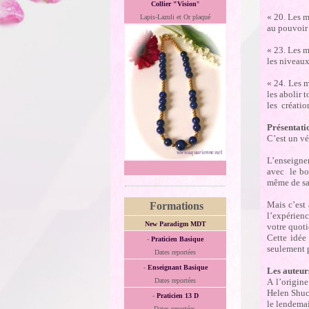
Collier "Vision
"
« 20. Les m
Lapis-Lazuli et Or plaqué
au pouvoir 
« 23. Les m
les niveaux
« 24. Les m
les abolir 
les créatio
Présentati
C’est un vé
L’enseignem
avec le bo
même de sa 
Mais c’est 
Formations
l’expérienc
New Paradigm MDT
votre quoti
Cette idée
-
Praticien Basique
seulement p
Dates reportées
-
Enseignant Basique
Les auteu
A l’origin
Dates reportées
Helen Shucm
-
Praticien 13 D
le lendema
Dates reportées