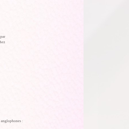
 par
chez
, anglophones :