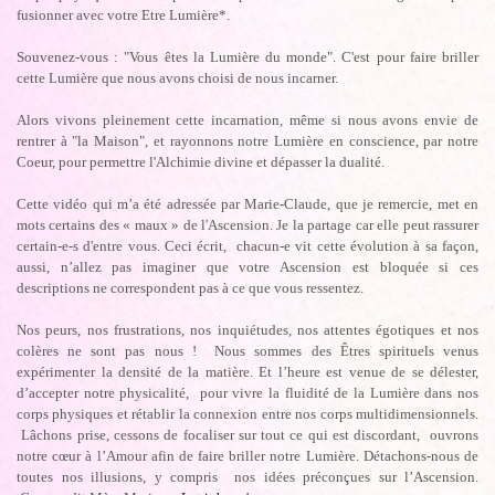
fusionner avec votre Etre Lumière*.
Souvenez-vous : "Vous êtes la Lumière du monde". C'est pour faire briller
cette Lumière que nous avons choisi de nous incarner.
Alors vivons pleinement cette incarnation, même si nous avons envie de
rentrer à "la Maison", et rayonnons notre Lumière en conscience, par notre
Coeur, pour permettre l'Alchimie divine et dépasser la dualité.
Cette vidéo qui m’a été adressée par Marie-Claude, que je remercie, met en
mots certains des « maux » de l'Ascension. Je la partage car elle peut rassurer
certain-e-s d'entre vous. Ceci écrit, chacun-e vit cette évolution à sa façon,
aussi, n’allez pas imaginer que votre Ascension est bloquée si ces
descriptions ne correspondent pas à ce que vous ressentez.
Nos peurs, nos frustrations, nos inquiétudes, nos attentes égotiques et nos
colères ne sont pas nous ! Nous sommes des Êtres spirituels venus
expérimenter la densité de la matière. Et l’heure est venue de se délester,
d’accepter notre physicalité, pour vivre la fluidité de la Lumière dans nos
corps physiques et rétablir la connexion entre nos corps multidimensionnels.
Lâchons prise, cessons de focaliser sur tout ce qui est discordant, ouvrons
notre cœur à l’Amour afin de faire briller notre Lumière. Détachons-nous de
toutes nos illusions, y compris nos idées préconçues sur l’Ascension.