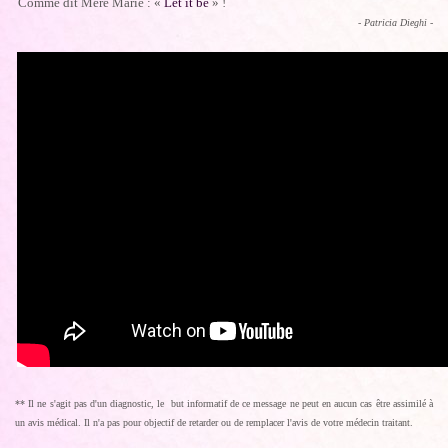
Comme dit Mère Marie : «
Let it be
» !
- Patricia Dieghi -
** Il ne s'agit pas d'un diagnostic, le but informatif de ce message ne peut en aucun cas être assimilé à
un avis médical. Il n'a pas pour objectif de retarder ou de remplacer l'avis de votre médecin traitant.