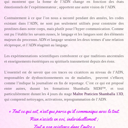
qui montrent que la forme de l’ADN change en fonction des états
émotionnels de l’expérimentateur ; apportent une autre vision de l’ADN.
Contrairement à ce que l’on nous a raconté pendant des années, les codes
existant dans l’ADN, ne sont pas seulement utilisés pour construire des
protéines dans notre corps, mais plutôt pour l’hyper communication. Comme
ont pu l’établir les savants russes, le langage et les langues sont des éléments
majeurs du processus. ADN et langage seraient les deux termes d’une relation
réciproque, et l’ADN réagirait au langage.
Les expérimentations scientifiques corroborent ce que traditions ancestrales
et enseignements ésotériques ou spirituels transmettent depuis des éons.
L’essentiel est de savoir que ces traces ou cicatrices au niveau de l’ADN,
responsables de dysfonctionnements ou de maladies, peuvent s’effacer,
comme l’indique la journaliste en fin de reportage. C’est ce qui est proposé
entre autres, durant les formations Shamballa MDH™, et tout
particulièrement durant les 4 jours du stage
Maître Praticien Shamballa 13D
,
qui comprend nettoyages, activations, reprogrammation de l’ADN.
« Tout ce qui est, n’est que parce qu’il communique avec le tout.
Rien n’existe en soi, individuellement ;
Tout a son existence dans l’autre »