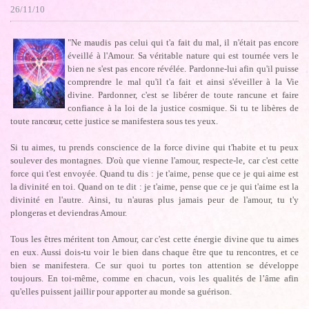
26/11/10
"Ne maudis pas celui qui t'a fait du mal, il n'était pas encore
éveillé à l'Amour. Sa véritable nature qui est tournée vers le
bien ne s'est pas encore révélée. Pardonne-lui afin qu'il puisse
comprendre le mal qu'il t'a fait et ainsi s'éveiller à la Vie
divine. Pardonner, c'est se libérer de toute rancune et faire
confiance à la loi de la justice cosmique. Si tu te libères de
toute rancœur, cette justice se manifestera sous tes yeux.
Si tu aimes, tu prends conscience de la force divine qui t'habite et tu peux
soulever des montagnes. D'où que vienne l'amour, respecte-le, car c'est cette
force qui t'est envoyée. Quand tu dis : je t'aime, pense que ce je qui aime est
la divinité en toi. Quand on te dit : je t'aime, pense que ce je qui t'aime est la
divinité en l'autre. Ainsi, tu n'auras plus jamais peur de l'amour, tu t'y
plongeras et deviendras Amour.
Tous les êtres méritent ton Amour, car c'est cette énergie divine que tu aimes
en eux. Aussi dois-tu voir le bien dans chaque être que tu rencontres, et ce
bien se manifestera. Ce sur quoi tu portes ton attention se développe
toujours. En toi-même, comme en chacun, vois les qualités de l’âme afin
qu'elles puissent jaillir pour apporter au monde sa guérison.