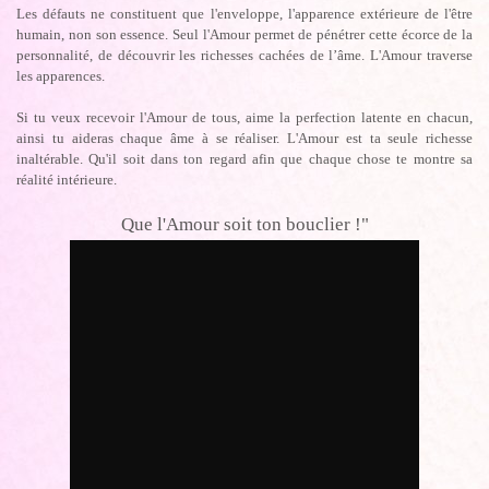
Les défauts ne constituent que l'enveloppe, l'apparence extérieure de l'être
humain, non son essence. Seul l'Amour permet de pénétrer cette écorce de la
personnalité, de découvrir les richesses cachées de l’âme. L'Amour traverse
les apparences.
Si tu veux recevoir l'Amour de tous, aime la perfection latente en chacun,
ainsi tu aideras chaque âme à se réaliser. L'Amour est ta seule richesse
inaltérable. Qu'il soit dans ton regard afin que chaque chose te montre sa
réalité intérieure.
Que l'Amour soit ton bouclier !"