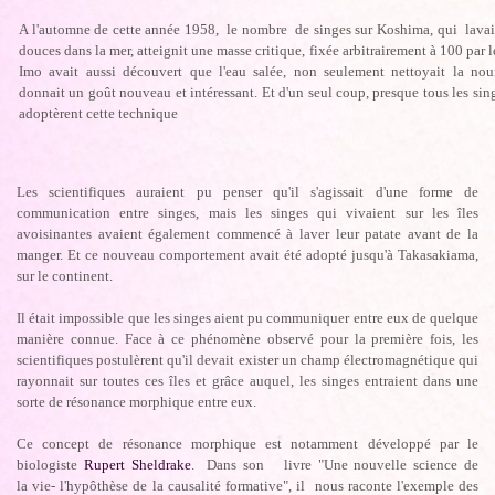
A l'automne de cette année 1958, le nombre de singes sur Koshima, qui lavaie
douces dans la mer, atteignit une masse critique, fixée arbitrairement à 100 par 
Imo avait aussi découvert que l'eau salée, non seulement nettoyait la nour
donnait un goût nouveau et intéressant. Et d'un seul coup, presque tous les sin
adoptèrent cette technique
Les scientifiques auraient pu penser qu'il s'agissait d'une forme de
communication entre singes, mais les singes qui vivaient sur les îles
avoisinantes avaient également commencé à laver leur patate avant de la
manger. Et ce nouveau comportement avait été adopté jusqu'à Takasakiama,
sur le continent.
Il était impossible que les singes aient pu communiquer entre eux de quelque
manière connue. Face à ce phénomène observé pour la première fois, les
scientifiques postulèrent qu'il devait exister un champ électromagnétique qui
rayonnait sur toutes ces îles et grâce auquel, les singes entraient dans une
sorte de résonance morphique entre eux.
Ce concept de résonance morphique est notamment développé par le
biologiste
Rupert Sheldrake
. Dans son livre "Une nouvelle science de
la vie- l'hypôthèse de la causalité formative", il nous raconte l'exemple des