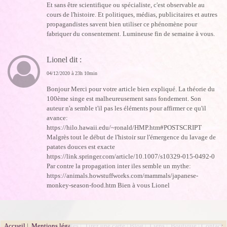
Et sans être scientifique ou spécialiste, c'est observable au
cours de l'histoire. Et politiques, médias, publicitaires et autres
propagandistes savent bien utiliser ce phénomène pour
fabriquer du consentement. Lumineuse fin de semaine à vous.
Lionel dit :
04/12/2020 à 23h 10min
Bonjour Merci pour votre article bien expliqué. La théorie du
100ème singe est malheureusement sans fondement. Son
auteur n'a semble t'il pas les éléments pour affirmer ce qu'il
avance:
https://hilo.hawaii.edu/~ronald/HMP.htm#POSTSCRIPT
Malgrès tout le début de l'histoir sur l'émergence du lavage de
patates douces est exacte
https://link.springer.com/article/10.1007/s10329-015-0492-0
Par contre la propagation inter iles semble un mythe:
https://animals.howstuffworks.com/mammals/japanese-
monkey-season-food.htm Bien à vous Lionel
Accueil
|
Mentions légales
|
Tirez une carte
|
Blog
|
Liens
|
Boutique
|
Contact