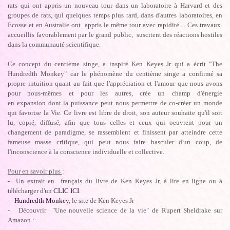
rats qui ont appris un nouveau tour dans un laboratoire à Harvard et des
groupes de rats, qui quelques temps plus tard, dans d'autres laboratoires, en
Ecosse et en Australie ont appris le même tour avec rapidité.... Ces travaux
accueillis favorablement par le grand public, suscitent des réactions hostiles
dans la communauté scientifique.
Ce concept du centième singe, a inspiré Ken Keyes Jr qui a écrit "The
Hundredth Monkey" car le phénomène du centième singe a confirmé sa
propre intuition quant au fait que l'appréciation et l'amour que nous avons
pour nous-mêmes et pour les autres, crée un champ d'énergie
en expansion dont la puissance peut nous permettre de co-créer un monde
qui favorise la Vie. Ce livre est libre de droit, son auteur souhaite qu'il soit
lu, copié, diffusé, afin que tous celles et ceux qui oeuvrent pour un
changement de paradigme, se rassemblent et finissent par atteindre cette
fameuse masse critique, qui peut nous faire basculer d'un coup, de
l'inconscience à la conscience individuelle et collective.
Pour en savoir plus
:
- Un extrait en français du livre de Ken Keyes Jr, à lire en ligne ou à
télécharger d'un
CLIC ICI
.
-
Hundredth Monkey
, le site de Ken Keyes Jr
- Découvrir "Une nouvelle science de la vie" de Rupert Sheldrake sur
Amazon :