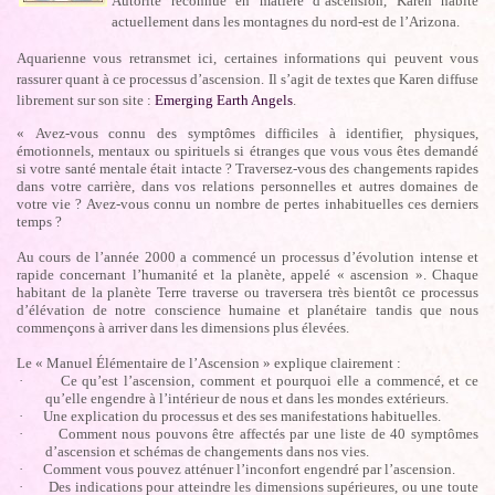
Autorité reconnue en matière d’ascension, Karen habite
actuellement dans les montagnes du nord-est de l’Arizona.
Aquarienne vous retransmet ici, certaines informations qui peuvent vous
rassurer quant à ce processus d’ascension. Il s’agit de textes que Karen diffuse
librement sur son site :
Emerging Earth Angels
.
« Avez-vous connu des symptômes difficiles à identifier, physiques,
émotionnels, mentaux ou spirituels si étranges que vous vous êtes demandé
si votre santé mentale était intacte ? Traversez-vous des changements rapides
dans votre carrière, dans vos relations personnelles et autres domaines de
votre vie ? Avez-vous connu un nombre de pertes inhabituelles ces derniers
temps ?
Au cours de l’année 2000 a commencé un processus d’évolution intense et
rapide concernant l’humanité et la planète, appelé « ascension ». Chaque
habitant de la planète Terre traverse ou traversera très bientôt ce processus
d’élévation de notre conscience humaine et planétaire tandis que nous
commençons à arriver dans les dimensions plus élevées.
Le « Manuel Élémentaire de l’Ascension » explique clairement :
·
Ce qu’est l’ascension, comment et pourquoi elle a commencé, et ce
qu’elle engendre à l’intérieur de nous et dans les mondes extérieurs.
·
Une explication du processus et des ses manifestations habituelles.
·
Comment nous pouvons être affectés par une liste de 40 symptômes
d’ascension et schémas de changements dans nos vies.
·
Comment vous pouvez atténuer l’inconfort engendré par l’ascension.
·
Des indications pour atteindre les dimensions supérieures, ou une toute