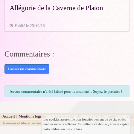
Allégorie de la Caverne de Platon
Publié le 25/10/18
Commentaires :
Laisser un commentaire
Aucun commentaire n'a été laissé pour le moment... Soyez le premier !
Accueil
|
Mentions légales
|
Tirez une carte
|
Blog
|
Liens
|
Boutique
|
Contact
Les cookies assurent le bon fonctionnement de ce site et des
Aquarienne est libre, et ne revendique aucune appartenance ou orientation politique, religieuse ou sectaire.
médias sociaux affichés. En utilisant ce dernier, vous acceptez
notre utilisation des cookies.