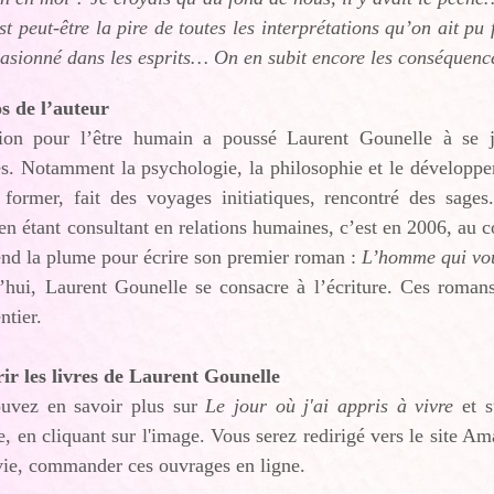
st peut-être la pire de toutes les interprétations qu’on ait p
casionné dans les esprits… On en subit encore les conséquen
s de l’auteur
ion pour l’être humain a poussé Laurent Gounelle à se j
. Notamment la psychologie, la philosophie et le développem
 former, fait des voyages initiatiques, rencontré des sage
en étant consultant en relations humaines, c’est en 2006, au
end la plume pour écrire son premier roman :
L’homme qui vou
hui, Laurent Gounelle se consacre à l’écriture. Ces romans 
ntier.
ir les livres de Laurent Gounelle
uvez en savoir plus sur
Le jour où j'ai appris à vivre
et s
, en cliquant sur l'image. Vous serez redirigé vers le site Am
vie, commander ces ouvrages en ligne.