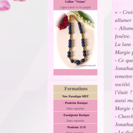
Collier "Vision
"
Lapis-Lazuli et Or plaqué
« - Croi
allumer 
- Allume
fenêtre.
La lune 
Margie p
- Ce que
Jonathan
remettre
société.
Formations
l’était 
New Paradigm MDT
aussi ma
-
Praticien Basique
Margie s
Dates reportées
- Cherch
-
Enseignant Basique
Dates reportées
Jonathan
-
Praticien 13 D
- Le div
Dates reportées