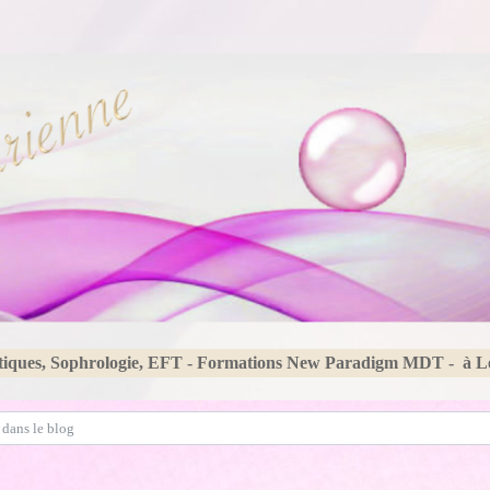
tiques, Sophrologie, EFT - Formations New Paradigm MDT - à 