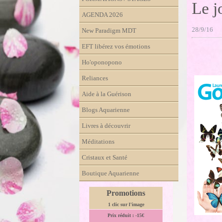
Le j
AGENDA 2026
28/9/16
New Paradigm MDT
EFT libérez vos émotions
Ho'oponopono
Reliances
Aide à la Guérison
Blogs Aquarienne
Livres à découvrir
Méditations
Cristaux et Santé
Boutique Aquarienne
Promotions
1 clic sur l'image
Prix réduit : -15€