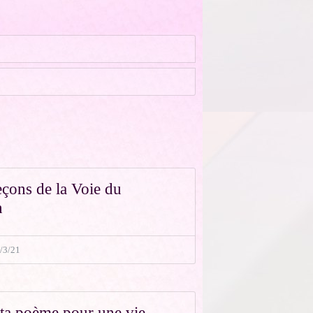
eçons de la Voie du
n
/3/21
ta poème pour une vie