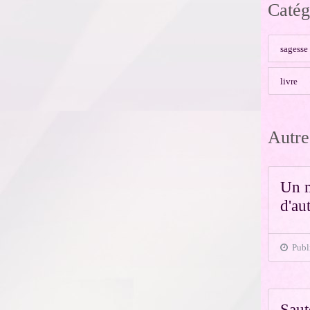
Catég
sagesse
livre
Autre
Un m
d'aut
Publi
Saut