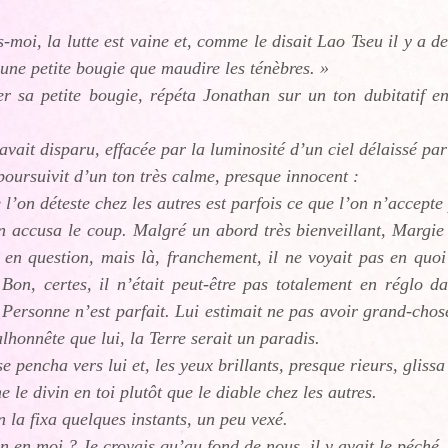
s-moi, la lutte est vaine et, comme le disait Lao Tseu il y a 
une petite bougie que maudire les ténèbres. »
r sa petite bougie, répéta Jonathan sur un ton dubitatif en
avait disparu, effacée par la luminosité d’un ciel délaissé pa
oursuivit d’un ton très calme, presque innocent :
 l’on déteste chez les autres est parfois ce que l’on n’accepte
 accusa le coup. Malgré un abord très bienveillant, Margie n
 en question, mais là, franchement, il ne voyait pas en quoi
 Bon, certes, il n’était peut-être pas totalement en réglo d
? Personne n’est parfait. Lui estimait ne pas avoir grand-chos
lhonnête que lui, la Terre serait un paradis.
e pencha vers lui et, les yeux brillants, presque rieurs, glissa
e le divin en toi plutôt que le diable chez les autres.
 la fixa quelques instants, un peu vexé.
in en moi ? Je croyais qu’au fond de nous, il y avait le péch