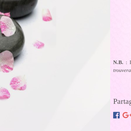
N.B.
: 
trouvera
Parta