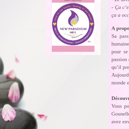
- Ça c’e
ça a oc
A propo
Sa pass
humaines
pour se
passion 
qu’il pr
Aujourd’
monde e
Découvr
Vous po
Gounelle
avez en