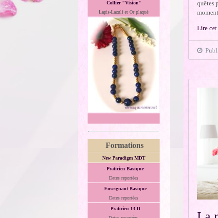
quêtes 
Collier "Vision
"
moments 
Lapis-Lazuli et Or plaqué
Lire cet
Publi
Formations
New Paradigm MDT
-
Praticien Basique
Dates reportées
-
Enseignant Basique
Dates reportées
-
Praticien 13 D
La 
Dates reportées