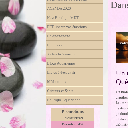
Dans
AGENDA 2026
New Paradigm MDT
EFT libérez vos émotions
Ho'oponopono
Reliances
Aide à la Guérison
Blogs Aquarienne
Un 
Livres à découvrir
Quêt
Méditations
Cristaux et Santé
Un mond
d'authen
Boutique Aquarienne
Laurent 
dystopi
Promotions
profonds
1 clic sur l'image
philosop
thémati
Prix réduit : -15€