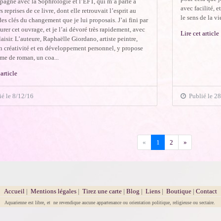
pagne avec la Sophrologie et l’EFT, qui m’a parlé à
avec facilité, e
s reprises de ce livre, dont elle retrouvait l’esprit au
le sens de la vi
des clés du changement que je lui proposais. J’ai fini par
rer cet ouvrage, et je l’ai dévoré très rapidement, avec
Lire cet article
aisir. L’auteure, Raphaëlle Giordano, artiste peintre,
n créativité et en développement personnel, y propose
me de roman, un coa...
 article
é le 8/12/16
Publié le 28
Précédent
Suivant
«
1
2
»
Accueil
|
Mentions légales
|
Tirez une carte
|
Blog
|
Liens
|
Boutique
|
Contact
Aquarienne est libre, et ne revendique aucune appartenance ou orientation politique, religieuse ou sectaire.