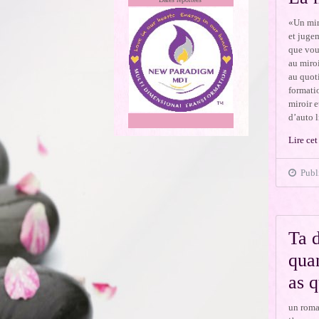
«Un miro
et jugem
que vous
au miroi
au quoti
formatio
miroir e
d’auto li
Lire cet
Publi
Ta 
qua
as 
un roma