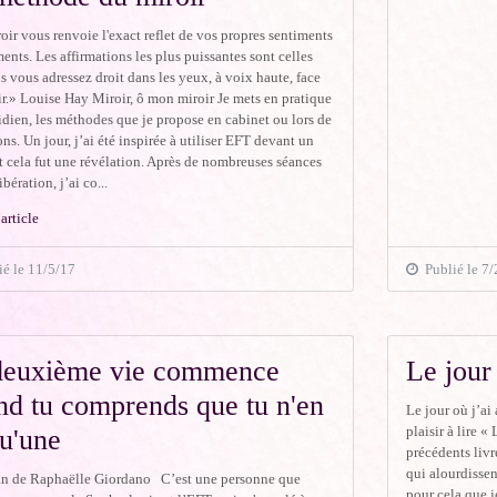
ir vous renvoie l'exact reflet de vos propres sentiments
ents. Les affirmations les plus puissantes sont celles
 vous adressez droit dans les yeux, à voix haute, face
r.» Louise Hay Miroir, ô mon miroir Je mets en pratique
dien, les méthodes que je propose en cabinet ou lors de
ns. Un jour, j’ai été inspirée à utiliser EFT devant un
t cela fut une révélation. Après de nombreuses séances
bération, j’ai co...
 article
é le 11/5/17
Publié le 7/
deuxième vie commence
Le jour 
nd tu comprends que tu n'en
Le jour où j’ai 
plaisir à lire «
qu'une
précédents liv
qui alourdissent
n de Raphaëlle Giordano C’est une personne que
pour cela que j