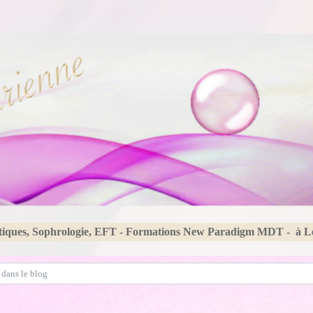
tiques, Sophrologie, EFT - Formations New Paradigm MDT - à 