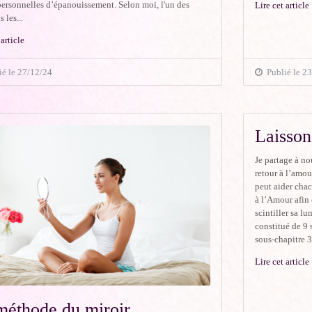
personnelles d’épanouissement. Selon moi, l'un des
Lire cet article
les...
 article
é le 27/12/24
Publié le 2
Laisson
Je partage à no
retour à l’amou
peut aider cha
à l’Amour afin d
scintiller sa lu
constitué de 9 
sous-chapitre 3
Lire cet article
méthode du miroir