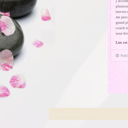
j’accom
plusieur
travers 
me procu
grand pl
coach e
sous for
Lire cet
Publi