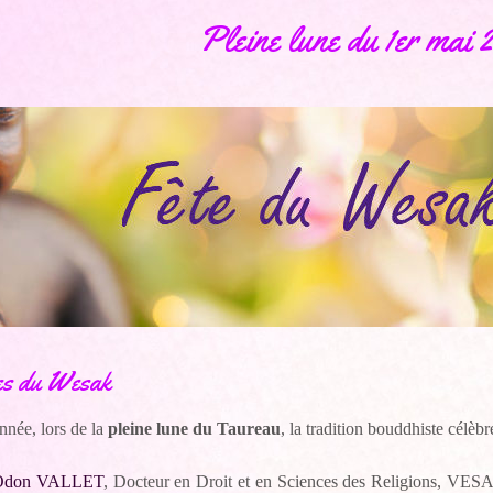
Pleine lune du 1er mai 
es du Wesak
née, lors de la
pleine lune du Taureau
, la tradition bouddhiste célè
Odon VALLET
, Docteur en Droit et en Sciences des Religions, VESA