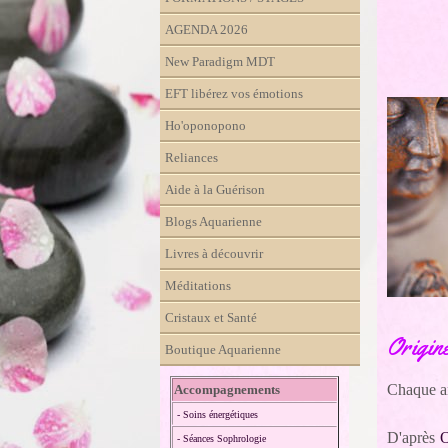
AGENDA 2026
New Paradigm MDT
EFT libérez vos émotions
Ho'oponopono
Reliances
Aide à la Guérison
Blogs Aquarienne
Livres à découvrir
Méditations
Cristaux et Santé
Origin
Boutique Aquarienne
Chaque an
Accompagnements
- Soins énergétiques
D'après
- Séances Sophrologie