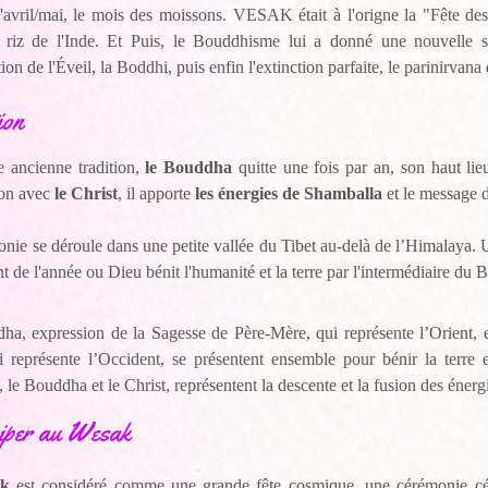
'avril/mai, le mois des moissons. VESAK était à l'origne la "Fête des
 riz de l'Inde. Et Puis, le Bouddhisme lui a donné une nouvelle sig
tion de l'Éveil, la Boddhi, puis enfin l'extinction parfaite, le parinirva
ion
 ancienne tradition,
le Bouddha
quitte une fois par an, son haut li
ion avec
le Christ
, il apporte
les énergies de Shamballa
et le message 
nie se déroule dans une petite vallée du Tibet au-delà de l’Himalaya. 
 de l'année ou Dieu bénit l'humanité et la terre par l'intermédiaire du 
a, expression de la Sagesse de Père-Mère, qui représente l’Orient, e
 représente l’Occident, se présentent ensemble pour bénir la terre 
e, le Bouddha et le Christ, représentent la descente et la fusion des éne
iper au Wesak
k
est considéré comme une grande fête cosmique, une cérémonie céles