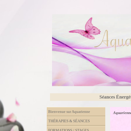
Séances Énergé
Bienvenue sur Aquarienne
Aquarienne
THÉRAPIES & SÉANCES
FORMATIONS / STAGES