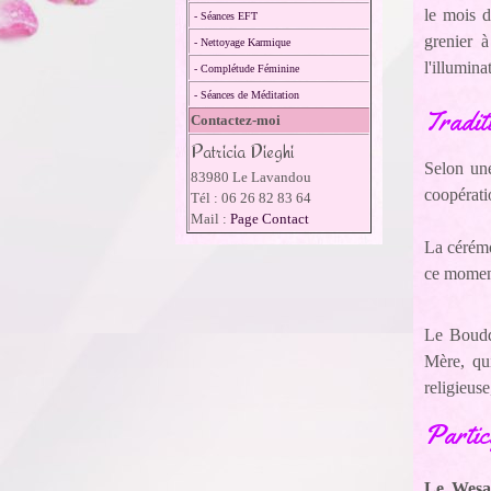
le mois d
- Séances EFT
grenier à
- Nettoyage Karmique
l'illumina
- Complétude Féminine
- Séances de Méditation
Tradit
Contactez-moi
Patricia Dieghi
Selon une
83980 Le Lavandou
coopérat
Tél : 06 26 82 83 64
Mail :
Page Contact
La cérémo
ce moment
Le Bouddh
Mère, qui
religieus
Partic
Le Wesa