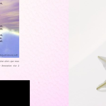
maine alors que nous
 Invocation vise à