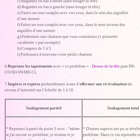
c) Regardez en bas à droite (sans bouger la tête)
d) Regardez en bas à gauche (sans bouger la tête)
e) Faites un tour complet avec vos yeux, dans le sens des aiguilles
d’une montre
f) Faites un tour complet avec vos yeux, dans le sens inverse des
aiguilles d’une montre
g) Fredonnez une chanson que vous connaissez (« pirouette
cacahuète » par exemple)
h) Comptez de 1 à 5
i) Fredonnez à nouveau votre petite chanson
6.
Reprenez les tapotements
avec « ce problème » :
Dessus de la tête
puis DS-
CO-SO-SN/ME-CL
7.
Inspirez et expirez
profondément avant d’
effectuer une ré-évaluation
du
niveau d’intensité sur l’échelle de 1 à 10.
Soulagement partiel
Soulagement total
* Reprenez à partir du point 3 avec : "même
* D'autres aspects ont pu se révéle
si j'ai encore ce problème, je m'aime et je
problème. Dans ce cas reprendre a