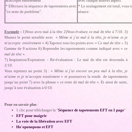
m'accepte entièrement".
avec chaque nouvel aspect.
* Effectuez la séquence de tapotements avec
* Le soulagement est total, vous 
"ce reste de problème".
séance.
Exemple
:
1)Vous avez mal à la tête 2)Vous évaluez ce mal de tête à 7/10. 3)
Massez le point sensible avec «
Même si j’ai mal à la tête, je m’aime et je
m’accepte entièrement
» 4) Tapotez tous les points avec «
Ce mal de tête »
5)
Gamme de 9 actions 6) Reprendre les tapotements comme indiqué avec «
ce
mal de tête
».
7) Inspiration/Expiration – Ré-évaluation : Le mal de tête est descendu à
2/10.
Vous reprenez au point 3) : «
Même si j’ai encore un peu mal à la tête, je
m’aime et je m’accepte totalement
» et poursuivez la ronde de tapotements
jusqu’au point 7) avec la phrase «
ce reste de mal de tête
». Et ainsi de suite,
jusqu’à une évaluation à 0/10.
Pour en savoir plus
:
1 clic pour télécharger la "
Séquence de tapotements EFT en 1 page
"
EFT pour maigrir
La voie de la libération avec EFT
Ho'oponopono et EFT