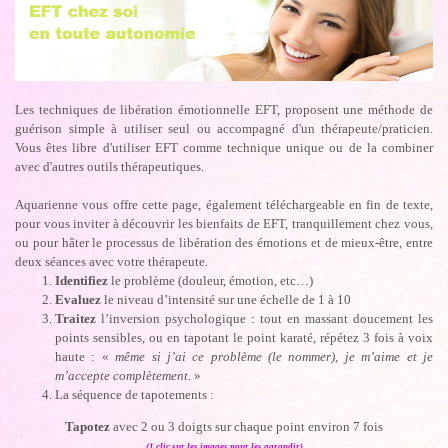
Les techniques de libération émotionnelle EFT, proposent une méthode de
guérison simple à utiliser seul ou accompagné d'un thérapeute/praticien.
Vous êtes libre d'utiliser EFT comme technique unique ou de la combiner
avec d'autres outils thérapeutiques.
Aquarienne vous offre cette page, également téléchargeable en fin de texte,
pour vous inviter à découvrir les bienfaits de EFT, tranquillement chez vous,
ou pour hâter le processus de libération des émotions et de mieux-être, entre
deux séances avec votre thérapeute.
Identifiez
le problème (douleur, émotion, etc…)
Evaluez
le niveau d’intensité sur une échelle de 1 à 10
Traitez
l’inversion psychologique : tout en massant doucement les
points sensibles, ou en tapotant le point karaté, répétez 3 fois à voix
haute : «
même si j’ai ce problème (le nommer), je m’aime et je
m’accepte complètement
. »
La séquence de tapotements :
Tapotez
avec 2 ou 3 doigts sur chaque point environ 7 fois
(1 clic sur les images pour les agrandir)