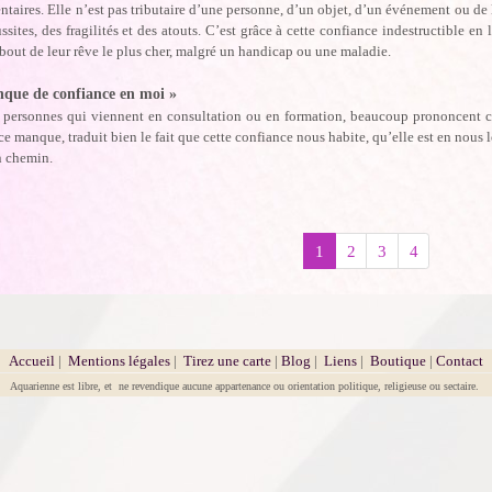
taires. Elle n’est pas tributaire d’une personne, d’un objet, d’un événement ou d
ussites, des fragilités et des atouts. C’est grâce à cette confiance indestructible en
bout de leur rêve le plus cher, malgré un handicap ou une maladie.
nque de confiance en moi »
s personnes qui viennent en consultation ou en formation, beaucoup prononcent c
e manque, traduit bien le fait que cette confiance nous habite, qu’elle est en nou
n chemin.
1
2
3
4
Accueil
|
Mentions légales
|
Tirez une carte
|
Blog
|
Liens
|
Boutique
|
Contact
Aquarienne est libre, et ne revendique aucune appartenance ou orientation politique, religieuse ou sectaire.