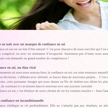
 ne naît avec un manque de confiance en soi
nce en soi est un état d’être naturel. C’est pour chacun-e de nous oser être qui l’on
u complexé ou avec un sentiment d’incapacité. Autrement peu d’entre nous auraie
 tant cela demande un grand nombre de compétences !
ance en soi, un élan vital
moments où nous nous sentons bien, la confiance en soi, est cette ressource naturelle
es décisions, s’affirmer avec sérénité, se lancer dans de nouveaux projets… C’est c
ts, cette puissante énergie qui nous donne en-Vie de réaliser nos désirs les plus
, de continuer à s’aventurer dans le nouveau avec une joyeuse curiosité.
iance en soi, c’est éliminer de notre chemin de vie les craintes inutiles
» - Jean Gast
 confiance est inconditionnelle
ance véridique se vit profondément. Elle ne s’attache pas aux résultats, ne né