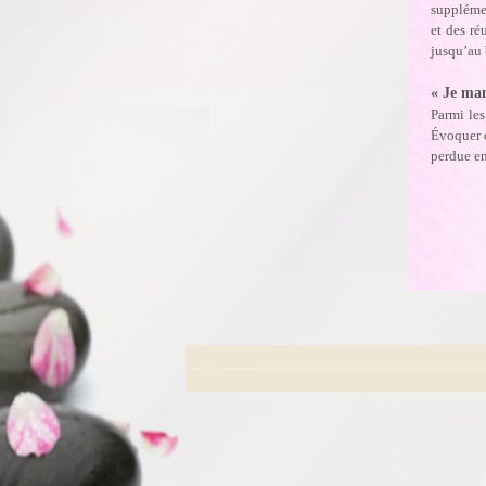
supplémen
et des ré
jusqu’au 
« Je ma
Parmi le
Évoquer c
perdue e