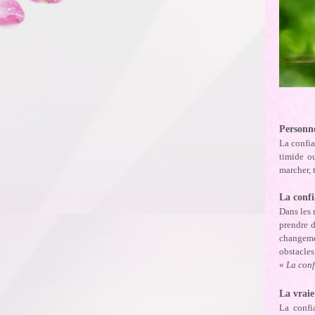
Personne
La confia
timide o
marcher,
La confi
Dans les 
prendre d
changemen
obstacles
«
La conf
La vraie
La confi