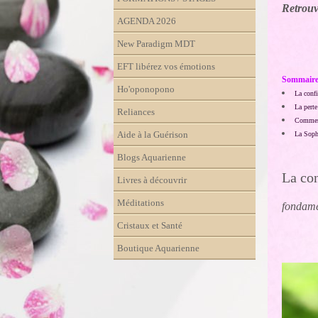
Retrouv
AGENDA 2026
New Paradigm MDT
EFT libérez vos émotions
Sommair
Ho'oponopono
La confi
La perte
Reliances
Comment
Aide à la Guérison
La Sophr
Blogs Aquarienne
La con
Livres à découvrir
Méditations
fondame
Cristaux et Santé
Boutique Aquarienne