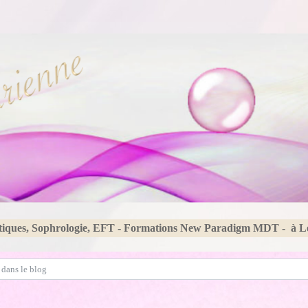
tiques, Sophrologie, EFT - Formations New Paradigm MDT - à 