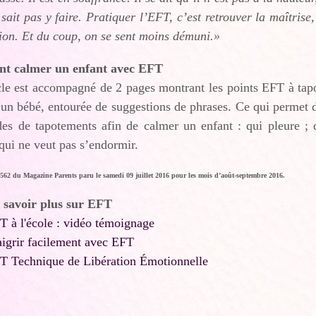
 sait pas y faire. Pratiquer l’EFT, c’est retrouver la maîtris
tion. Et du coup, on se sent moins démuni.»
t calmer un enfant avec EFT
cle est accompagné de 2 pages montrant les points EFT à tapo
un bébé, entourée de suggestions de phrases. Ce qui permet d
des de tapotements afin de calmer un enfant : qui pleure ; 
 qui ne veut pas s’endormir.
 562 du Magazine Parents paru le samedi 09 juillet 2016 pour les mois d’août-septembre 2016.
 savoir plus sur EFT
T à l'école : vidéo témoignage
igrir facilement avec EFT
T Technique de Libération Émotionnelle