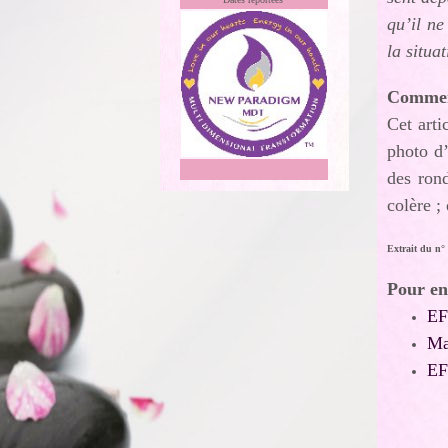
qu’il ne
la situa
Commen
Cet arti
photo d’
des ron
colère ;
Extrait du n°
Pour en
EF
Ma
EF