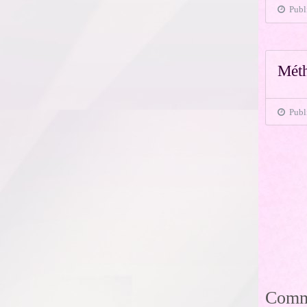
Publi
Mét
Publi
Comme