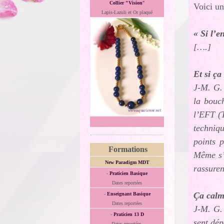
Collier "Vision
"
Voici un
Lapis-Lazuli et Or plaqué
« Si l’e
[….]
Et si ça
J-M. G. 
la bouc
l’EFT (T
techniqu
points 
Formations
Même s’i
New Paradigm MDT
rassuren
-
Praticien Basique
Dates reportées
Ça calm
-
Enseignant Basique
Dates reportées
J-M. G. 
-
Praticien 13 D
sent dép
Dates reportées