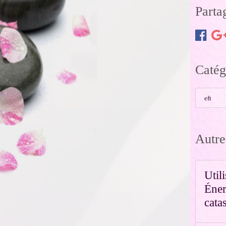
Parta
Catég
eft
Autre
Util
Éner
cata