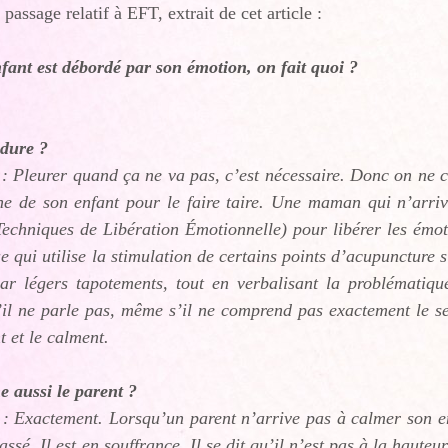
 passage relatif à EFT, extrait de cet article :
nfant est débordé par son émotion, on fait quoi ?
 dure ?
: Pleurer quand ça ne va pas, c’est nécessaire. Donc on ne c
he de son enfant pour le faire taire. Une maman qui n’arriv
echniques de Libération Émotionnelle) pour libérer les émot
e qui utilise la stimulation de certains points d’acupuncture 
par légers tapotements, tout en verbalisant la problématiqu
l ne parle pas, même s’il ne comprend pas exactement le sen
t et le calment.
e aussi le parent ?
: Exactement. Lorsqu’un parent n’arrive pas à calmer son en
assé. Il est en souffrance. Il se dit qu’il n’est pas à la haute