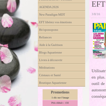
EFT 
AGENDA 2026
3/8/16
New Paradigm MDT
EFT libérez vos émotions
Ho'oponopono
Reliances
Aide à la Guérison
Blogs Aquarienne
Livres à découvrir
Méditations
Utilisat
Cristaux et Santé
en plus
Boutique Aquarienne
outil de
autonomi
Promotions
conséque
1 clic sur l'image
Prix réduit : -15€