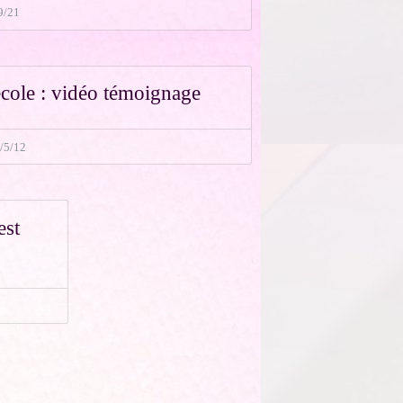
9/21
école : vidéo témoignage
/5/12
est