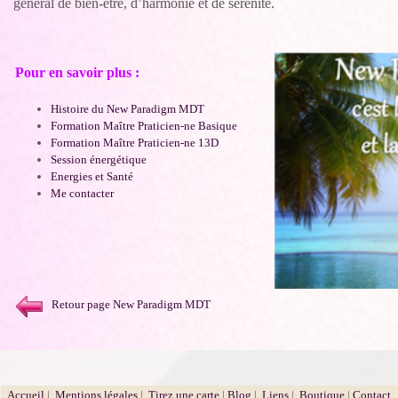
général de bien-être, d’harmonie et de sérénité.
Pour en savoir plus :
Histoire du New Paradigm MDT
Formation Maître Praticien-ne Basique
Formation Maître Praticien-ne 13D
Session énergétique
Energies et Santé
Me contacter
Retour page New Paradigm MDT
Accueil
|
Mentions légales
|
Tirez une carte
|
Blog
|
Liens
|
Boutique
|
Contact