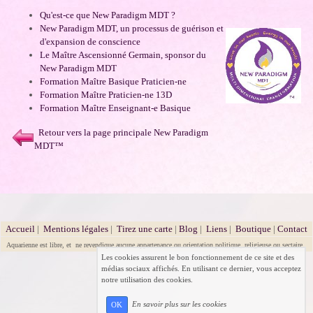
Qu'est-ce que New Paradigm MDT ?
New Paradigm MDT, un processus de guérison et
d'expansion de conscience
Le Maître Ascensionné Germain, sponsor du
New Paradigm MDT
Formation Maître Basique Praticien-ne
Formation Maître Praticien-ne 13D
Formation Maître Enseignant-e Basique
Retour vers la page principale New Paradigm
MDT™
Accueil
|
Mentions légales
|
Tirez une carte
|
Blog
|
Liens
|
Boutique
|
Contact
Aquarienne est libre, et ne revendique aucune appartenance ou orientation politique, religieuse ou sectaire.
Les cookies assurent le bon fonctionnement de ce site et des
médias sociaux affichés. En utilisant ce dernier, vous acceptez
notre utilisation des cookies.
En savoir plus sur les cookies
OK