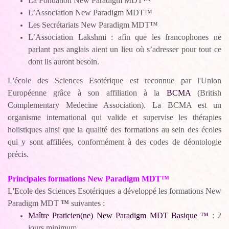
La Fondation New Paradigm MDT™
L’Association New Paradigm MDT™
Les Secrétariats New Paradigm MDT™
L’Association Lakshmi : afin que les francophones ne
parlant pas anglais aient un lieu où s’adresser pour tout ce
dont ils auront besoin.
L'école des Sciences Esotérique est reconnue par l'Union
Européenne grâce à son affiliation à la
BCMA
(British
Complementary Medecine Association). La BCMA est un
organisme international qui
valide
et supervise les
thérapies
holistiques
ainsi que
la qualité des
formations
au sein des écoles
qui y sont affiliées
, conformément à
des codes de déontologie
précis
.
Principales formations New Paradigm MDT™
L'Ecole des Sciences Esotériques a développé les formations New
Paradigm MDT
™
suivantes :
Maître Praticien(ne) New Paradigm MDT Basique ™
: 2
jours minimum.