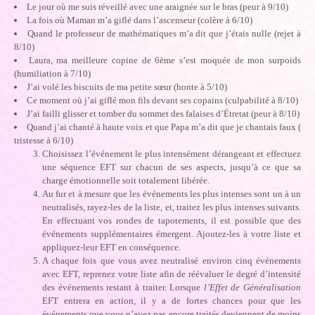
Le jour où me suis réveillé avec une araignée sur le bras (peur à 9/10)
La fois où Maman m’a giflé dans l’ascenseur (colère à 6/10)
Quand le professeur de mathématiques m’a dit que j’étais nulle (rejet à
8/10)
Laura, ma meilleure copine de 6ème s’est moquée de mon surpoids
(humiliation à 7/10)
J’ai volé les biscuits de ma petite sœur (honte à 5/10)
Ce moment où j’ai giflé mon fils devant ses copains (culpabilité à 8/10)
J’ai failli glisser et tomber du sommet des falaises d’Étretat (peur à 8/10)
Quand j’ai chanté à haute voix et que Papa m’a dit que je chantais faux (
tristesse à 6/10)
Choisissez l’événement le plus intensément dérangeant et effectuez
une séquence EFT sur chacun de ses aspects, jusqu’à ce que sa
charge émotionnelle soit totalement libérée.
Au fur et à mesure que les événements les plus intenses sont un à un
neutralisés, rayez-les de la liste, et, traitez les plus intenses suivants.
En effectuant vos rondes de tapotements, il est possible que des
événements supplémentaires émergent. Ajoutez-les à votre liste et
appliquez-leur EFT en conséquence.
A chaque fois que vous avez neutralisé environ cinq événements
avec EFT, reprenez votre liste afin de réévaluer le degré d’intensité
des événements restant à traiter. Lorsque
l’Effet de Généralisation
EFT entrera en action, il y a de fortes chances pour que les
événements que vous n’avez pas encore traités deviennent de moins