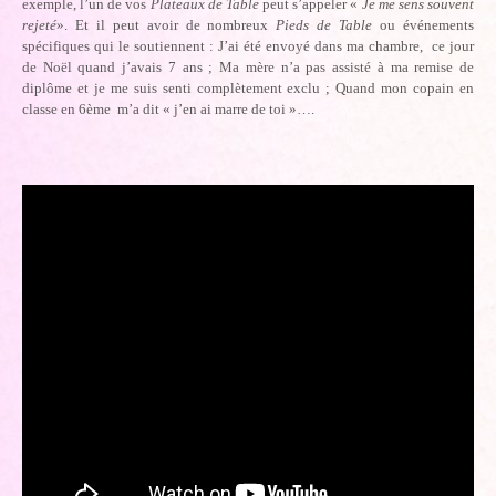
exemple, l’un de vos
Plateaux de Table
peut s’appeler «
Je me sens souvent
rejeté
». Et il peut avoir de nombreux
Pieds de Table
ou événements
spécifiques qui le soutiennent : J’ai été envoyé dans ma chambre, ce jour
de Noël quand j’avais 7 ans ; Ma mère n’a pas assisté à ma remise de
diplôme et je me suis senti complètement exclu ; Quand mon copain en
classe en 6ème m’a dit « j’en ai marre de toi »….