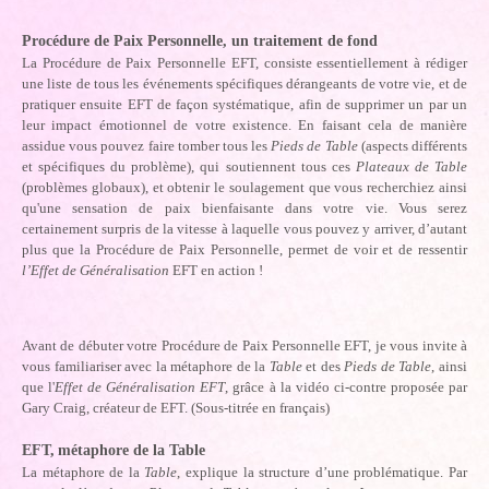
Procédure de Paix Personnelle, un traitement de fond
La Procédure de Paix Personnelle EFT, consiste essentiellement à rédiger
une liste de tous les événements spécifiques dérangeants de votre vie, et de
pratiquer ensuite EFT de façon systématique, afin de supprimer un par un
leur impact émotionnel de votre existence. En faisant cela de manière
assidue vous pouvez faire tomber tous les
Pieds de Table
(aspects différents
et spécifiques du problème), qui soutiennent tous ces
Plateaux de Table
(problèmes globaux), et obtenir le soulagement que vous recherchiez ainsi
qu'une sensation de paix bienfaisante dans votre vie. Vous serez
certainement surpris de la vitesse à laquelle vous pouvez y arriver, d’autant
plus que la Procédure de Paix Personnelle, permet de voir et de ressentir
l’Effet de Généralisation
EFT en action !
Avant de débuter votre Procédure de Paix Personnelle EFT, je vous invite à
vous familiariser avec la métaphore de la
Table
et des
Pieds de Table
, ainsi
que l'
Effet de Généralisation EFT
, grâce à la vidéo ci-contre proposée par
Gary Craig, créateur de EFT. (Sous-titrée en français)
EFT,
métaphore de la Table
La métaphore de la
Table
, explique la structure d’une problématique. Par