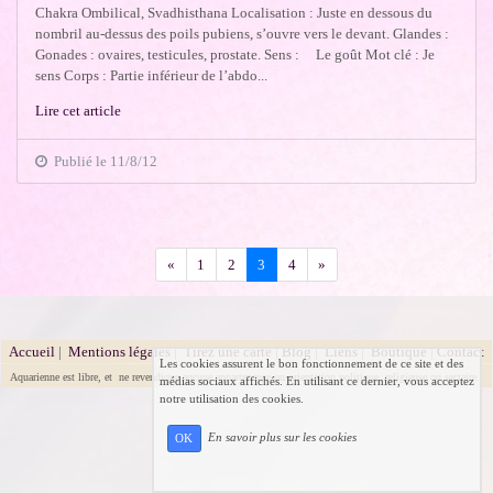
Chakra Ombilical, Svadhisthana Localisation : Juste en dessous du
nombril au-dessus des poils pubiens, s’ouvre vers le devant. Glandes :
Gonades : ovaires, testicules, prostate. Sens : Le goût Mot clé : Je
sens Corps : Partie inférieur de l’abdo...
Lire cet article
Publié le 11/8/12
Précédent
Suivant
«
1
2
3
4
»
Accueil
|
Mentions légales
|
Tirez une carte
|
Blog
|
Liens
|
Boutique
|
Contact
Les cookies assurent le bon fonctionnement de ce site et des
Aquarienne est libre, et ne revendique aucune appartenance ou orientation politique, religieuse ou sectaire.
médias sociaux affichés. En utilisant ce dernier, vous acceptez
notre utilisation des cookies.
En savoir plus sur les cookies
OK