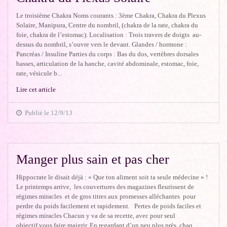
Le troisième Chakra Noms courants : 3ème Chakra, Chakra du Plexus
Solaire, Manipura, Centre du nombril, (chakra de la rate, chakra du
foie, chakra de l’estomac). Localisation : Trois travers de doigts au-
dessus du nombril, s’ouvre vers le devant. Glandes / hormone :
Pancréas / Insuline Parties du corps : Bas du dos, vertèbres dorsales
basses, articulation de la hanche, cavité abdominale, estomac, foie,
rate, vésicule b...
Lire cet article
Publié le 12/9/13
Manger plus sain et pas cher
Hippocrate le disait déjà : « Que ton aliment soit ta seule médecine » !
Le printemps arrive, les couvertures des magazines fleurissent de
régimes miracles et de gros titres aux promesses alléchantes pour
perdre du poids facilement et rapidement. Pertes de poids faciles et
régimes miracles Chacun y va de sa recette, avec pour seul
objectif vous faire maigrir. En regardant d’un peu plus près, chaq...