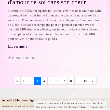
d'amour de soi dans son coeur
Mireille METTES, thérapeute holistique, créatrice de la Méthode MIR
d'auto-guérison, nous invite à planter une graine d'amour de soi dans
son coeur. Pour commencer à faire germer cette graine d'amour, en fin
de vidéo, elle vous accompagne pour un premier exercice avec sa
méthode MIR simple et efficace, que je vous invite ensuite à découvrir
plus amplement sur la page du site Aquarienne : La méthode MIR
pour activer le pouvoir d'auto-gu&ea...
Lire cet article
Publié le 30/1/13
Précédent
Suivant
«
1
2
3
4
5
6
7
8
9
10
»
Accueil
|
Mentions légales
|
Tirez une carte
|
Blog
|
Liens
|
Boutique
|
Contact
Les cookies assurent le bon fonctionnement de ce site et des
Aquarienne est libre, et ne revendique aucune appartenance ou orientation politique, religieuse ou sectaire.
médias sociaux affichés. En utilisant ce dernier, vous acceptez