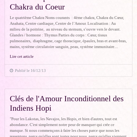
Chakra du Coeur
Le quatrième Chakra Noms courants : 4ème chakra, Chakra du Cœur,
Anahata, Centre cardiaque, Centre de l’Amour. Localisation : Au
milieu de la poitrine, au niveau du sternum, s’ouvre vers le devant.
Glandes / hormone : Thymus Parties du corps : Cœur, tissus
pulmonaires, diaphragme, cage thoracique, épaules, bras et avant-bras,
mains, système circulatoire sanguin, peau, système immunitaire....
Lire cet article
Publié le 16/12/13
Clés de l'Amour Inconditionnel des
Indiens Hopi
"Pour les Lakotas, les Navajos, les Hopis, et bien d'autres, tout est
abondance. C'est simplement notre peur de manquer qui crée ce
manque. Si nous commençons à faire les choses parce que nous les
ressentons, parce qu'elles sont justes pour nous, parce qu'elles viennent