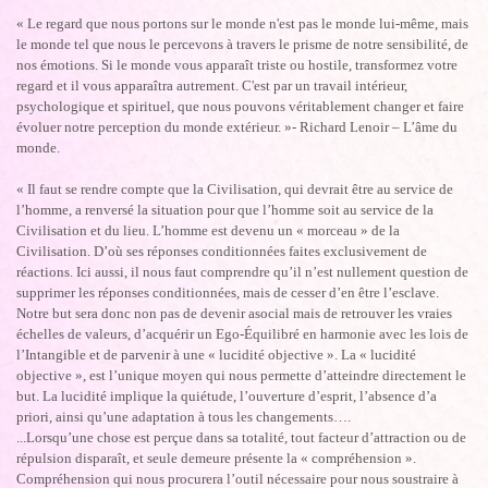
« Le regard que nous portons sur le monde n'est pas le monde lui-même, mais
le monde tel que nous le percevons à travers le prisme de notre sensibilité, de
nos émotions. Si le monde vous apparaît triste ou hostile, transformez votre
regard et il vous apparaîtra autrement. C'est par un travail intérieur,
psychologique et spirituel, que nous pouvons véritablement changer et faire
évoluer notre perception du monde extérieur. »- Richard Lenoir – L’âme du
monde.
« Il faut se rendre compte que la Civilisation, qui devrait être au service de
l’homme, a renversé la situation pour que l’homme soit au service de la
Civilisation et du lieu. L’homme est devenu un « morceau » de la
Civilisation. D’où ses réponses conditionnées faites exclusivement de
réactions. Ici aussi, il nous faut comprendre qu’il n’est nullement question de
supprimer les réponses conditionnées, mais de cesser d’en être l’esclave.
Notre but sera donc non pas de devenir asocial mais de retrouver les vraies
échelles de valeurs, d’acquérir un Ego-Équilibré en harmonie avec les lois de
l’Intangible et de parvenir à une « lucidité objective ». La « lucidité
objective », est l’unique moyen qui nous permette d’atteindre directement le
but. La lucidité implique la quiétude, l’ouverture d’esprit, l’absence d’a
priori, ainsi qu’une adaptation à tous les changements….
...Lorsqu’une chose est perçue dans sa totalité, tout facteur d’attraction ou de
répulsion disparaît, et seule demeure présente la « compréhension ».
Compréhension qui nous procurera l’outil nécessaire pour nous soustraire à