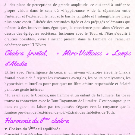
à des plans de perceptions de grande amplitude, ce qui tend à unifier sa
propre vision dans le sens où «l’appât-rance » de la séparation entre
l’intérieur et l’extérieur, le haut et le bas, le tangible et l’intangible, ne piège
plus notre esprit. Libérée des certitudes figée et des préjugés sclérosants qui
mènent à des interventions égotiques, la conscience peut alors s’élever au-
dessus des égrégores sociétaux, fusionner avec le Tout, et, l’être s’ouvrir à
d’autres possibles, vivre l’instant présent dans la Lumière de l’âme, en
cohérence avec l’UNIvers.
Chakra frontal, « Mère-Veilleuse » Lampe
d’Aladin
Utilisé avec l’intelligence du cœur, à un niveau vibratoire élevé, le Chakra
frontal nous aide à rejeter les croyances aveugles, les peurs paralysantes, les
hypocrisies culturelles pour pratiquer un libre arbitre responsable et éclairé
par notre génie intérieur.
"Tu es un avec le Cosmos, une flamme et un enfant de la lumière. En toi se
trouve ta connexion avec le Tout Rayonnant de Lumière. C'est pourquoi je te
mets en gare : ne laisse pas tes pensées s'égarer vers la croyance que la
lumière provient de l'extérieur de toi."-Extrait des Tablettes de Toth.
ème
Harmonie du 6
chakra
ème
♥ Chakra du 3
oeil équilibré :
Capacité à se détacher des perceptions de nature subjective, à voir au-delà