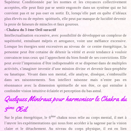
Supérieur. Conditionnée par les normes et les croyances collectivement
acceptées, elle peut finir par se sentir engoncée dans un système qui ne lui
convient pas et ne pas oser en sortir. Et, lorsqu’elle part en quête d’idéaux
plus élevés ou de repères spirituels, elle peut par manque de lucidité devenir
la proie de faiseurs de miracles et faux gourous.
- Chakra du 3 ème Oeil suractif
Intellectualisation excessive, avec possibilité de développer un complexe de
supériorité, entraînant mépris et arrogance, voire une méfiance excessive.
Lorsque les énergies sont excessives au niveau de ce centre énergétique, la
personne peut être certaine de détenir la vérité et avoir tendance à vouloir
convaincre tous ceux qui l’approchent du bien fondé de ses convictions. Elle
peut avoir l’impression d’être indispensable et se disperser dans de multiples
activités, s’imaginer investie d’une mission divine et devenir faux-prophète
ou fanatique. Vivant dans son mental, elle analyse, dissèque, s’embrouille
dans ses raisonnements. Son intellect raisonne mais n’entre pas en
résonnance avec la dimension spirituelle de son être, ce qui entraîne à
confondre vision intuitive éclairée et perception du bas astral.
Quelques Minéraux pour harmoniser le Chakra du
ème
3
Œil
ème
Sur le plan énergétique, le 6
chakra nous relie au corps mental, il met à
l’œuvre les expérimentations qui nous font accéder à la sagesse par la vision
claire et le détachement. Au niveau du corps physique, il est en lien