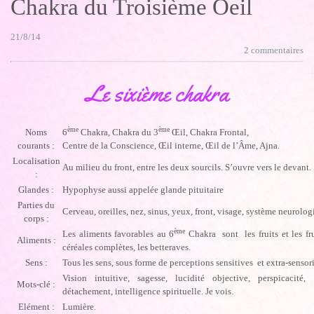
Chakra du Troisième Oeil
21/8/14
2 commentaires
Le sixième chakra
ème
ème
Noms
6
Chakra, Chakra du 3
Œil, Chakra Frontal,
courants :
Centre de la Conscience, Œil interne, Œil de l’Âme, Ajna.
Localisation
Au milieu du front, entre les deux sourcils. S’ouvre vers le devant.
:
Glandes :
Hypophyse aussi appelée glande pituitaire
Parties du
Cerveau, oreilles, nez, sinus, yeux, front, visage, système neurolog
corps :
ème
Les aliments favorables au 6
Chakra sont les fruits et les fru
Aliments :
céréales complètes, les betteraves.
Sens :
Tous les sens, sous forme de perceptions sensitives et extra-sensori
Vision intuitive, sagesse, lucidité objective, perspicacité,
Mots-clé :
détachement, intelligence spirituelle. Je vois.
Elément :
Lumière.