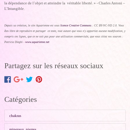
la dépendance de l’objet et atteindre la véritable liberté. » - Charles Antoni –
L’Intangible.
Depuis sa création, le site Aquarienne est sous
licence Creative Commons
:
CC BY-NC-ND 2.0.
Vous
êtes libre de reproduire et partager ce texte, tout autant que vous n'y apportiez aucune modification, y
compris ces lignes, que ce ne soit pas pour une utilisation commerciale, que vous citiez vos sources :
Patricia Dieghi -
www.aquarienne.net
Partagez sur les réseaux sociaux
Catégories
chakras
mineraux, pierres