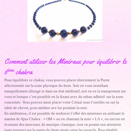
Comment utiliser les Minéraux pour équilibrer le
ème
6
chakra
Pour équilibrer ce chakra, vous pouvez placer directement la Pierre
sélectionnée sur la zone physique du front. Soit en vous installant
tranquillement allongé et dans un état méditatif, soit en en la transportant sur
vous et lorsque c’est possible en la fixant avec du ruban adhésif sur la zone
concernée. Vous pouvez aussi placer votre Cristal sous l’oreiller ou sur la
table de chevet, pour méditer ave lui pendant la nuit.
En méditation, il est possible de renforcer l’effet des minéraux en utilisant le
mantra de Ajna Chakra : « OM » ou en chantant la note « LA », ou encore en
écoutant des morceaux de musique classique, tout en posant son attention
(sans tension) sur la partie du front située entre les sourcils. Pour rétablir