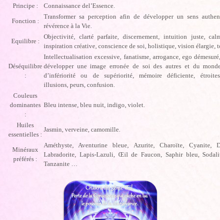
Principe :
Connaissance del’Essence.
Transformer sa perception afin de développer un sens authen
Fonction :
révérence à la Vie.
Objectivité, clarté parfaite, discernement, intuition juste, calm
Equilibre :
inspiration créative, conscience de soi, holistique, vision élargie, 
Intellectualisation excessive, fanatisme, arrogance, ego démesuré
Déséquilibre
développer une image erronée de soi des autres et du mond
:
d’infériorité ou de supériorité, mémoire déficiente, étroites
illusions, peurs, confusion.
Couleurs
dominantes
Bleu intense, bleu nuit, indigo, violet.
:
Huiles
Jasmin, verveine, camomille.
essentielles :
Améthyste, Aventurine bleue, Azurite, Charoïte, Cyanite, Du
Minéraux
Labradorite, Lapis-Lazuli, Œil de Faucon, Saphir bleu, Sodalit
préférés :
Tanzanite …