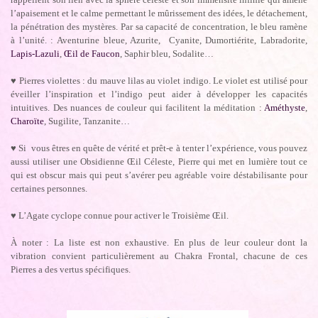
l’apaisement et le calme permettant le mûrissement des idées, le détachement,
la pénétration des mystères. Par sa capacité de concentration, le bleu ramène
à l’unité. : Aventurine bleue, Azurite, Cyanite, Dumortiérite, Labradorite,
Lapis-Lazuli
,
Œil de Faucon
, Saphir bleu, Sodalite…
♥
Pierres violettes : du mauve lilas au violet indigo. Le violet est utilisé pour
éveiller l’inspiration et l’indigo peut aider à développer les capacités
intuitives. Des nuances de couleur qui facilitent la méditation :
Améthyste
,
Charoïte
, Sugilite, Tanzanite…
♥
Si vous êtres en quête de vérité et prêt-e à tenter l’expérience, vous pouvez
aussi utiliser une Obsidienne Œil Céleste, Pierre qui met en lumière tout ce
qui est obscur mais qui peut s’avérer peu agréable voire déstabilisante pour
certaines personnes.
♥
L’Agate cyclope connue pour activer le Troisième Œil.
À noter : La liste est non exhaustive. En plus de leur couleur dont la
vibration convient particulièrement au Chakra Frontal, chacune de ces
Pierres a des vertus spécifiques.