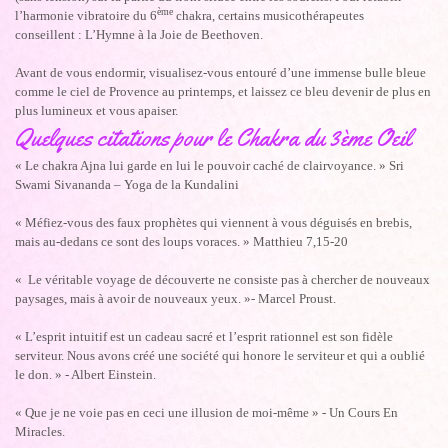
ème
l’harmonie vibratoire du 6
chakra, certains musicothérapeutes
conseillent : L’Hymne à la Joie de Beethoven.
Avant de vous endormir, visualisez-vous entouré d’une immense bulle bleue
comme le ciel de Provence au printemps, et laissez ce bleu devenir de plus en
plus lumineux et vous apaiser.
Quelques citations pour le Chakra du 3ème Oeil
« Le chakra Ajna lui garde en lui le pouvoir caché de clairvoyance. » Sri
Swami Sivananda – Yoga de la Kundalini
« Méfiez-vous des faux prophètes qui viennent à vous déguisés en brebis,
mais au-dedans ce sont des loups voraces. » Matthieu 7,15-20
« Le véritable voyage de découverte ne consiste pas à chercher de nouveaux
paysages, mais à avoir de nouveaux yeux. »- Marcel Proust.
« L’esprit intuitif est un cadeau sacré et l’esprit rationnel est son fidèle
serviteur. Nous avons créé une société qui honore le serviteur et qui a oublié
le don. » - Albert Einstein.
« Que je ne voie pas en ceci une illusion de moi-même » - Un Cours En
Miracles.