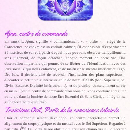
Ajna, centre de commande
En sanskrit,
Ajna
, signifie « commandement », « ordre ». Siège de la
Conscience, ce chakra est un endroit calme qu’il est possible d’expérimenter
à l’intérieur de soi et à partir duquel nous pouvons observer tranquillement,
sans jugement, de façon détachée, chaque moment de notre vie. Une
observation impartiale qui permet de se libérer de l’identification avec des
jeux sociaux qui nous entravent, et de maîtriser le mental inférieur et l’ego.
Dès lors, il devient aisé de recevoir l’inspiration des plans supérieurs ;
d’écouter sa petite voix intérieure celle de notre JE SUIS (Moi Supérieur, Soi
Divin, Essence, Divinité Intérieure, …), et de prendre consciemment sa vie
en main. C’est le centre de commande d’ou nous pouvons conduire et réguler
notre vie dans la lumière de notre Être Essentiel (E-Sens-Ciel), en intégrant sa
guidance à notre quotidien.
Troisième Oeil, Porte de la conscience éclairée
Clair et harmonieusement développé, ce centre énergétique permet un
alignement du corps physique et du mental avec le Soi Supérieur. Regarder à
ème
partir du 3
Œil, offre la possibilité d’élargir son champ visuel, d’accéder