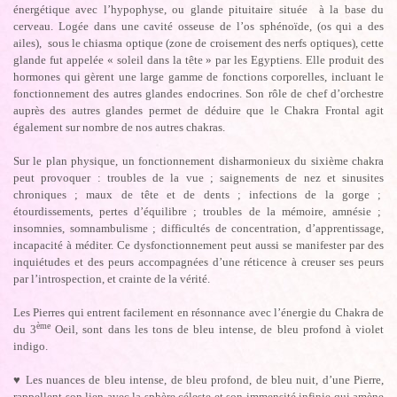
énergétique avec l’hypophyse, ou glande pituitaire située à la base du
cerveau. Logée dans une cavité osseuse de l’os sphénoïde, (os qui a des
ailes), sous le chiasma optique (zone de croisement des nerfs optiques), cette
glande fut appelée « soleil dans la tête » par les Egyptiens. Elle produit des
hormones qui gèrent une large gamme de fonctions corporelles, incluant le
fonctionnement des autres glandes endocrines. Son rôle de chef d’orchestre
auprès des autres glandes permet de déduire que le Chakra Frontal agit
également sur nombre de nos autres chakras.
Sur le plan physique, un fonctionnement disharmonieux du sixième chakra
peut provoquer : troubles de la vue ; saignements de nez et sinusites
chroniques ; maux de tête et de dents ; infections de la gorge ;
étourdissements, pertes d’équilibre ; troubles de la mémoire, amnésie ;
insomnies, somnambulisme ; difficultés de concentration, d’apprentissage,
incapacité à méditer. Ce dysfonctionnement peut aussi se manifester par des
inquiétudes et des peurs accompagnées d’une réticence à creuser ses peurs
par l’introspection, et crainte de la vérité.
Les Pierres qui entrent facilement en résonnance avec l’énergie du Chakra de
ème
du 3
Oeil, sont dans les tons de bleu intense, de bleu profond à violet
indigo.
♥
Les nuances de bleu intense, de bleu profond, de bleu nuit, d’une Pierre,
rappellent son lien avec la sphère céleste et son immensité infinie qui amène