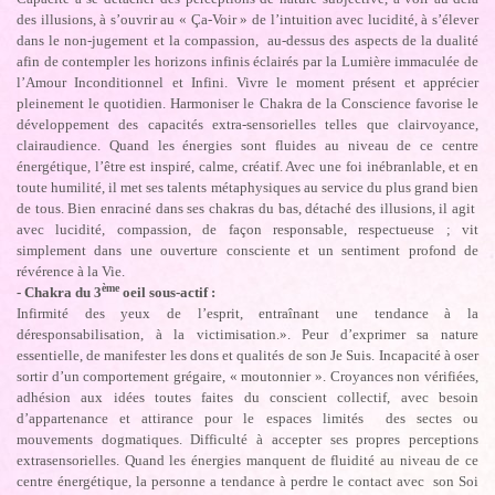
des illusions, à s’ouvrir au « Ça-Voir » de l’intuition avec lucidité, à s’élever
dans le non-jugement et la compassion, au-dessus des aspects de la dualité
afin de contempler les horizons infinis éclairés par la Lumière immaculée de
l’Amour Inconditionnel et Infini. Vivre le moment présent et apprécier
pleinement le quotidien. Harmoniser le Chakra de la Conscience favorise le
développement des capacités extra-sensorielles telles que clairvoyance,
clairaudience. Quand les énergies sont fluides au niveau de ce centre
énergétique, l’être est inspiré, calme, créatif. Avec une foi inébranlable, et en
toute humilité, il met ses talents métaphysiques au service du plus grand bien
de tous. Bien enraciné dans ses chakras du bas, détaché des illusions, il agit
avec lucidité, compassion, de façon responsable, respectueuse ; vit
simplement dans une ouverture consciente et un sentiment profond de
révérence à la Vie.
ème
- Chakra du 3
oeil sous-actif :
Infirmité des yeux de l’esprit, entraînant une tendance à la
déresponsabilisation, à la victimisation.». Peur d’exprimer sa nature
essentielle, de manifester les dons et qualités de son Je Suis. Incapacité à oser
sortir d’un comportement grégaire, « moutonnier ». Croyances non vérifiées,
adhésion aux idées toutes faites du conscient collectif, avec besoin
d’appartenance et attirance pour le espaces limités des sectes ou
mouvements dogmatiques. Difficulté à accepter ses propres perceptions
extrasensorielles. Quand les énergies manquent de fluidité au niveau de ce
centre énergétique, la personne a tendance à perdre le contact avec son Soi