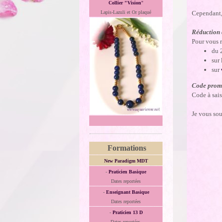
Collier "Vision
"
Cependant, 
Lapis-Lazuli et Or plaqué
Réduction
Pour vous 
du 
sur
sur
Code prom
Code à sai
Je vous sou
Formations
New Paradigm MDT
-
Praticien Basique
Dates reportées
-
Enseignant Basique
Dates reportées
-
Praticien 13 D
Dates reportées