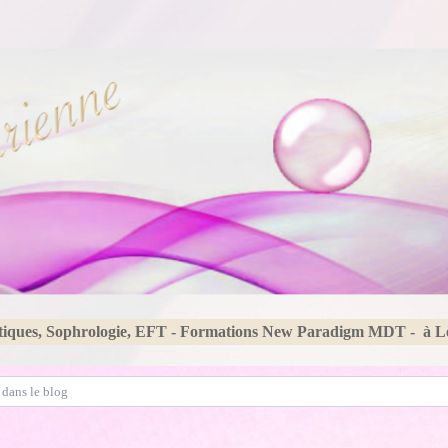
tiques, Sophrologie, EFT - Formations New Paradigm MDT - à 