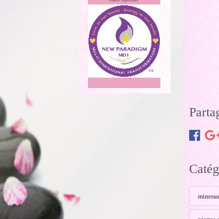
Parta
Catég
minerau