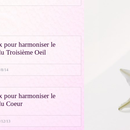
 pour harmoniser le
u Troisième Oeil
/8/14
 pour harmoniser le
du Coeur
6/12/13