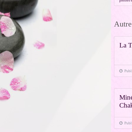
pierres 
Autre
La T
Publi
Miné
Chak
Publi