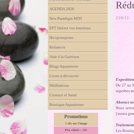
Rédu
AGENDA 2026
23/6/13
New Paradigm MDT
EFT libérez vos émotions
Ho'oponopono
Reliances
Aide à la Guérison
Blogs Aquarienne
Livres à découvrir
Exposition
Du 27 au 3
Méditations
superbes m
Cristaux et Santé
Absence to
Boutique Aquarienne
Nous seron
j'aurais gra
Promotions
1 clic sur l'image
Traitement
Les Boutiq
Prix réduit : -15€