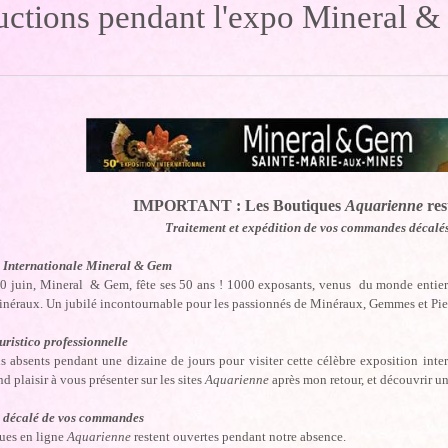
ctions pendant l'expo Mineral 
IMPORTANT : Les Boutiques
Aquarienne
res
Traitement et expédition de vos commandes décalé
 Internationale Mineral & Gem
0 juin, Mineral & Gem, fête ses 50 ans ! 1000 exposants, venus du monde entier
inéraux. Un jubilé incontournable pour les passionnés de Minéraux, Gemmes et Pier
uristico professionnelle
s absents pendant une dizaine de jours pour visiter cette célèbre exposition inte
nd plaisir à vous présenter sur les sites
Aquarienne
après mon retour, et découvrir un
 décalé de vos commandes
ues en ligne
Aquarienne
restent ouvertes pendant notre absence.