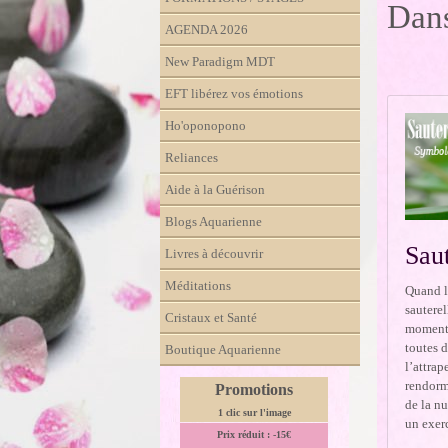
Dans
AGENDA 2026
New Paradigm MDT
EFT libérez vos émotions
Ho'oponopono
Reliances
Aide à la Guérison
Blogs Aquarienne
Sau
Livres à découvrir
Méditations
Quand l
sauterel
Cristaux et Santé
moment, 
toutes d
Boutique Aquarienne
l’attrap
rendorm
Promotions
de la nu
1 clic sur l'image
un exerc
Prix réduit : -15€