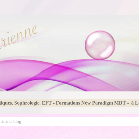
tiques, Sophrologie, EFT - Formations New Paradigm MDT - à 