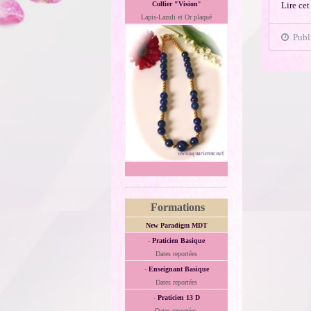
Lire cet
Collier "Vision
"
Lapis-Lazuli et Or plaqué
Publi
Formations
New Paradigm MDT
-
Praticien Basique
Dates reportées
-
Enseignant Basique
Dates reportées
-
Praticien 13 D
Dates reportées