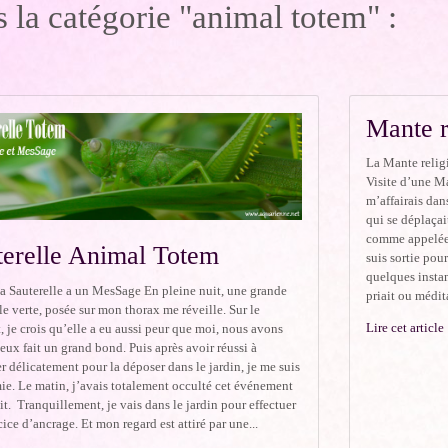
 la catégorie "animal totem" :
Mante r
La Mante relig
Visite d’une Ma
m’affairais dan
qui se déplaçai
comme appelée,
terelle Animal Totem
suis sortie pou
quelques instan
a Sauterelle a un MesSage En pleine nuit, une grande
priait ou médita
le verte, posée sur mon thorax me réveille. Sur le
Lire cet article
je crois qu’elle a eu aussi peur que moi, nous avons
eux fait un grand bond. Puis après avoir réussi à
er délicatement pour la déposer dans le jardin, je me suis
ie. Le matin, j’avais totalement occulté cet événement
it. Tranquillement, je vais dans le jardin pour effectuer
ice d’ancrage. Et mon regard est attiré par une...