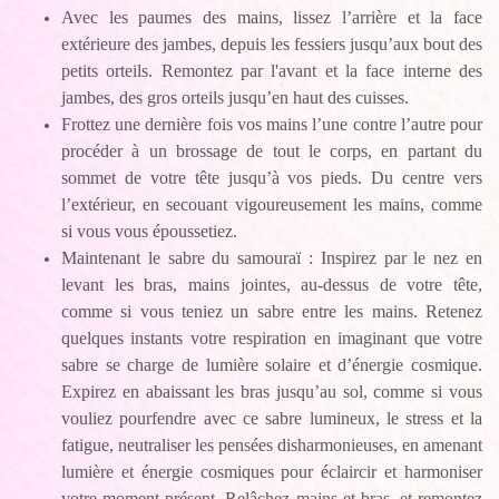
Avec les paumes des mains, lissez l’arrière et la face
extérieure des jambes, depuis les fessiers jusqu’aux bout des
petits orteils. Remontez par l'avant et la face interne des
jambes, des gros orteils jusqu’en haut des cuisses.
Frottez une dernière fois vos mains l’une contre l’autre pour
procéder à un brossage de tout le corps, en partant du
sommet de votre tête jusqu’à vos pieds. Du centre vers
l’extérieur, en secouant vigoureusement les mains, comme
si vous vous époussetiez.
Maintenant le sabre du samouraï : Inspirez par le nez en
levant les bras, mains jointes, au-dessus de votre tête,
comme si vous teniez un sabre entre les mains. Retenez
quelques instants votre respiration en imaginant que votre
sabre se charge de lumière solaire et d’énergie cosmique.
Expirez en abaissant les bras jusqu’au sol, comme si vous
vouliez pourfendre avec ce sabre lumineux, le stress et la
fatigue, neutraliser les pensées disharmonieuses, en amenant
lumière et énergie cosmiques pour éclaircir et harmoniser
votre moment présent. Relâchez mains et bras, et remontez