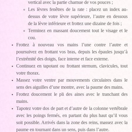
vertical avec la partie charnue de vos pouces ;
Les lèvres fenêtres de la rate : placez un index au-
dessus de votre lèvre supérieure, l’autre en dessous
de la lèvre inférieure et frottez une dizaine de fois ;
Terminez en massant doucement tout le visage et le
cou.
Frottez à nouveau vos mains l’une contre l’autre et
poursuivez en frottant vos bras, depuis les épaules jusqu’à
l’extrémité des doigts, face interne et face externe.
Continuez en tapotant ou frottant sternum, clavicules, tout
votre thorax.
Massez votre ventre par mouvements circulaires dans le
sens des aiguilles d’une montre, avec la paume des mains.
Frottez doucement le pli des aines avec le tranchant des
mains.
Tapotez votre dos de part et d’autre de la colonne vertébrale
avec les poings fermés, en partant du plus haut qu’il vous
soit possible. Arrivés dans la zone des reins, massez avec la
paume en tournant dans un sens, puis dans l’autre.